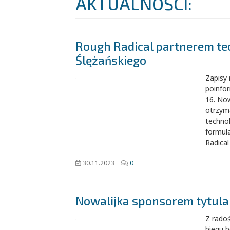
AKTUALNOŚCI:
Rough Radical partnerem te
Ślężańskiego
Zapisy
poinfo
16. No
otrzym
technol
formul
Radical
30.11.2023
0
Nowalijka sponsorem tytul
Z rado
biegu b