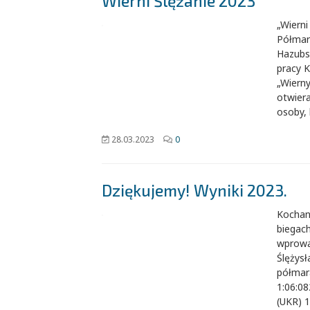
Wierni Ślężanie 2023
„Wierni
Półmara
Hazubsk
pracy K
„Wierny
otwiera
osoby, 
28.03.2023
0
Dziękujemy! Wyniki 2023.
Kochani
biegach
wprowa
Ślężys
półmar
1:06:0
(UKR) 