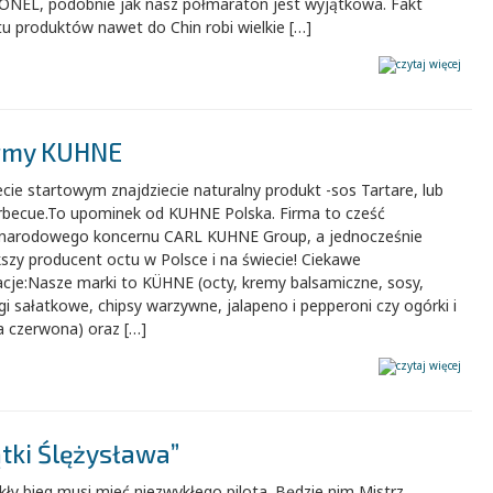
SONEL, podobnie jak nasz półmaraton jest wyjątkowa. Fakt
u produktów nawet do Chin robi wielkie […]
irmy KUHNE
cie startowym znajdziecie naturalny produkt -sos Tartare, lub
rbecue.To upominek od KUHNE Polska. Firma to cześć
narodowego koncernu CARL KUHNE Group, a jednocześnie
szy producent octu w Polsce i na świecie! Ciekawe
acje:Nasze marki to KÜHNE (octy, kremy balsamiczne, sosy,
gi sałatkowe, chipsy warzywne, jalapeno i pepperoni czy ogórki i
a czerwona) oraz […]
ątki Ślężysława”
ły bieg musi mieć niezwykłego pilota. Będzie nim Mistrz