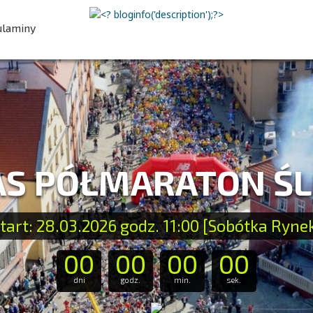
ulaminy
AS PÓŁMARATON Ś
tart: 28.03.2026 godz. 11:00 [Sobótka Ryne
00
00
00
00
dni
godz.
min.
sek.