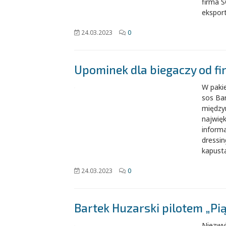
firma 
eksport
24.03.2023
0
Upominek dla biegaczy od f
W pakie
sos Ba
między
najwięk
inform
dressin
kapust
24.03.2023
0
Bartek Huzarski pilotem „Pi
Niezwyk