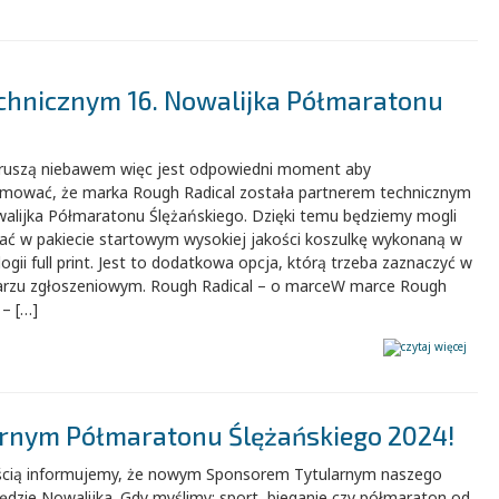
chnicznym 16. Nowalijka Półmaratonu
 ruszą niebawem więc jest odpowiedni moment aby
rmować, że marka Rough Radical została partnerem technicznym
walijka Półmaratonu Ślężańskiego. Dzięki temu będziemy mogli
ać w pakiecie startowym wysokiej jakości koszulkę wykonaną w
ogii full print. Jest to dodatkowa opcja, którą trzeba zaznaczyć w
arzu zgłoszeniowym. Rough Radical – o marceW marce Rough
 – […]
arnym Półmaratonu Ślężańskiego 2024!
ścią informujemy, że nowym Sponsorem Tytularnym naszego
ędzie Nowalijka. Gdy myślimy: sport, bieganie czy półmaraton od