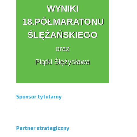
WYNIKI
18.PÓŁMARATONU
ŚLĘŻAŃSKIEGO
oraz
Piątki Ślężysława
Sponsor tytularny
Partner strategiczny