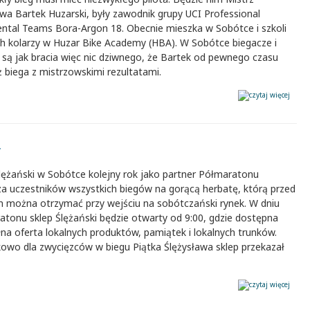
wa Bartek Huzarski, były zawodnik grupy UCI Professional
ental Teams Bora-Argon 18. Obecnie mieszka w Sobótce i szkoli
h kolarzy w Huzar Bike Academy (HBA). W Sobótce biegacze i
 są jak bracia więc nic dziwnego, że Bartek od pewnego czasu
 biega z mistrzowskimi rezultatami.
y
lężański w Sobótce kolejny rok jako partner Półmaratonu
za uczestników wszystkich biegów na gorącą herbatę, którą przed
m można otrzymać przy wejściu na sobótczański rynek. W dniu
atonu sklep Ślężański będzie otwarty od 9:00, gdzie dostępna
łna oferta lokalnych produktów, pamiątek i lokalnych trunków.
owo dla zwycięzców w biegu Piątka Ślężysława sklep przekazał