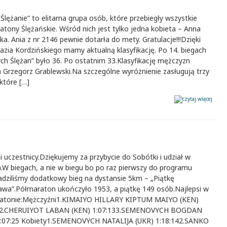
 Ślężanie” to elitarna grupa osób, które przebiegły wszystkie
tony Ślężańskie. Wśród nich jest tylko jedna kobieta – Anna
a. Ania z nr 2146 pewnie dotarła do mety. Gratulacje!!!Dzięki
azia Kordzińskiego mamy aktualną klasyfikację. Po 14. biegach
ch Ślężan” było 36. Po ostatnim 33.Klasyfikację mężczyzn
 Grzegorz Grablewski.Na szczególne wyróżnienie zasługują trzy
które […]
 uczestnicy.Dziękujemy za przybycie do Sobótki i udział w
.W biegach, a nie w biegu bo po raz pierwszy do programu
dziliśmy dodatkowy bieg na dystansie 5km – „Piątkę
ława”.Półmaraton ukończyło 1953, a piątkę 149 osób.Najlepsi w
atonie:Mężczyźni1.KIMAIYO HILLARY KIPTUM MAIYO (KEN)
82.CHERUIYOT LABAN (KEN) 1:07:133.SEMENOVYCH BOGDAN
1:07:25 Kobiety1.SEMENOVYCH NATALIJA (UKR) 1:18:142.SANKO