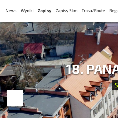
News
Wyniki
Zapisy
Zapisy 5km
Trasa/Route
Reg
18. PAN
S