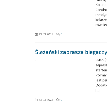
Kolarst
Contin
młodyc
kolarze
również
23.03.2023
0
Ślężański zaprasza biegacz
Sklep Ś
zapras
starte
Półmar
jest pe
Dodatk
[…]
23.03.2023
0