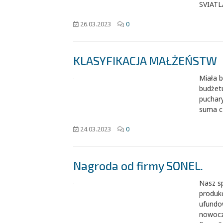
SVIATL
26.03.2023
0
KLASYFIKACJA MAŁŻEŃSTW
Miała 
budżet
puchary
suma c
24.03.2023
0
Nagroda od firmy SONEL.
Nasz sp
produkc
ufundo
nowocz