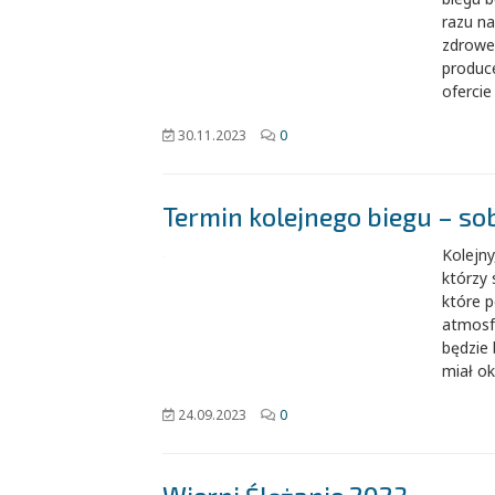
razu na
zdrowe 
produc
ofercie
30.11.2023
0
Termin kolejnego biegu – so
Kolejny
którzy 
które p
atmosf
będzie 
miał ok
24.09.2023
0