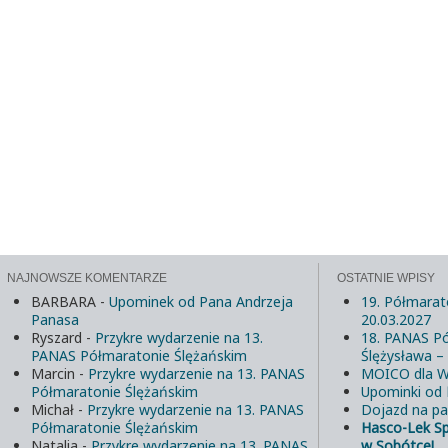
NAJNOWSZE KOMENTARZE
OSTATNIE WPISY
BARBARA
-
Upominek od Pana Andrzeja
19. Półmarat
Panasa
20.03.2027
Ryszard
-
Przykre wydarzenie na 13.
18. PANAS Pó
PANAS Półmaratonie Ślężańskim
Ślężysława –
Marcin
-
Przykre wydarzenie na 13. PANAS
MOICO dla W
Półmaratonie Ślężańskim
Upominki od
Michał
-
Przykre wydarzenie na 13. PANAS
Dojazd na pa
Półmaratonie Ślężańskim
Hasco-Lek S
Natalia
-
Przykre wydarzenie na 13. PANAS
w Sobótce!