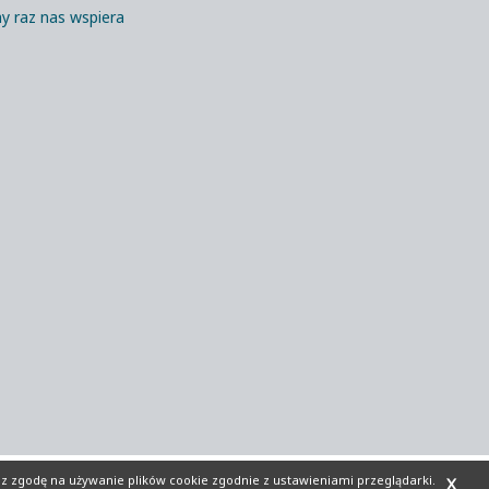
y raz nas wspiera
sz zgodę na używanie plików cookie zgodnie z ustawieniami przeglądarki.
X