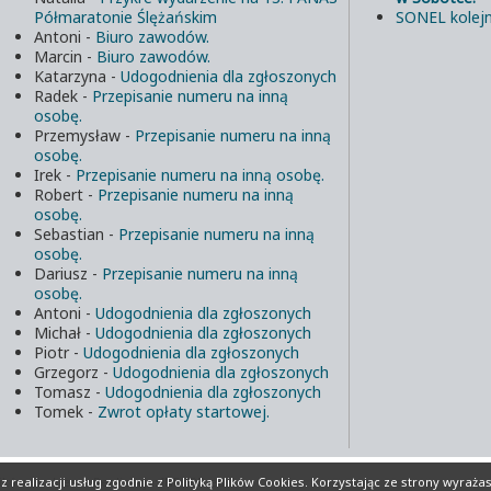
Półmaratonie Ślężańskim
SONEL kolejn
Antoni
-
Biuro zawodów.
Marcin
-
Biuro zawodów.
Katarzyna
-
Udogodnienia dla zgłoszonych
Radek
-
Przepisanie numeru na inną
osobę.
Przemysław
-
Przepisanie numeru na inną
osobę.
Irek
-
Przepisanie numeru na inną osobę.
Robert
-
Przepisanie numeru na inną
osobę.
Sebastian
-
Przepisanie numeru na inną
osobę.
Dariusz
-
Przepisanie numeru na inną
osobę.
Antoni
-
Udogodnienia dla zgłoszonych
Michał
-
Udogodnienia dla zgłoszonych
Piotr
-
Udogodnienia dla zgłoszonych
Grzegorz
-
Udogodnienia dla zgłoszonych
Tomasz
-
Udogodnienia dla zgłoszonych
Tomek
-
Zwrot opłaty startowej.
lików Cookies
Realizacja:
INFORD.eu
 realizacji usług zgodnie z
Polityką Plików Cookies
. Korzystając ze strony wyraża