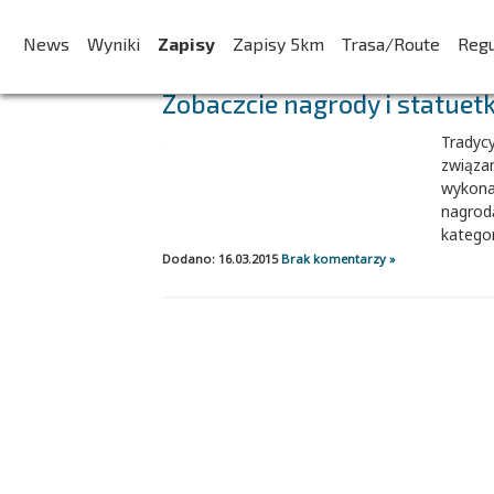
AKTUALNOŚCI:
News
Wyniki
Zapisy
Zapisy 5km
Trasa/Route
Reg
Zobaczcie nagrody i statuet
Tradyc
związa
wykona
nagrodą
kategor
Dodano: 16.03.2015
Brak komentarzy »