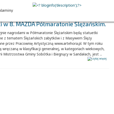
00
00
00
00
dni
godz.
min.
sek.
ulaminy
ki w 8. MAZDA Półmaratonie Ślężańskim.
ZAPISZ SIĘ
yjnie nagrodami w Półmaratonie Ślężańskim będą statuetki
ne z tematem Ślężańskich zabytków i z Masywem Ślęży
ne przez Pracownię Artystyczną www.artehora.pl. W tym roku
 wręczaną w klasyfikacji generalnej, w kategoriach wiekowych,
ii Mistrzostwa Gminy Sobótka i Biegnący w Sandałach, jest ...