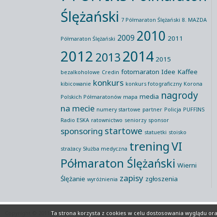
Ślężański
7 Półmaraton Ślężański
8. MAZDA
2010
2009
2011
Półmaraton Ślężański
2012
2014
2013
2015
fotomaraton
Idee Kaffee
bezalkoholowe
Credin
konkurs
kibicowanie
konkurs fotograficzny
Korona
nagrody
media
Polskich Półmaratonów
mapa
na mecie
numery startowe
partner
Policja
PUFFINS
Radio ESKA
ratownictwo
seniorzy
sponsor
startowe
sponsoring
statuetki
stoisko
trening
VI
strażacy
Służba medyczna
Półmaraton Ślężański
Wierni
zapisy
Ślężanie
zgłoszenia
wyróżnienia
Copyright © 2011-2026 All rights reserved
Półmaraton Ślężański
Polityka P
Ta strona korzysta z cookies
w celu dostosowania wyglądu oraz