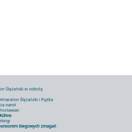
on Ślężański w sobotę
łmaraton Ślężański i Piątka
 za nami!
rocławian
Kühne
rkingi
ponsorem biegowych zmagań