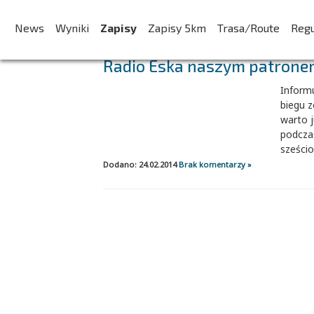
AKTUALNOŚCI:
News
Wyniki
Zapisy
Zapisy 5km
Trasa/Route
Reg
Radio Eska naszym patrone
Inform
biegu z
warto j
podcza
sześcio
Dodano: 24.02.2014
Brak komentarzy »