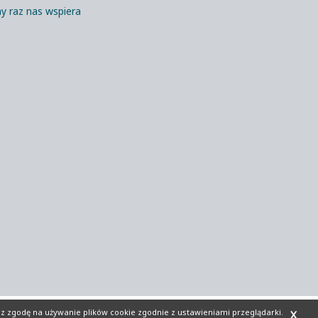
y raz nas wspiera
sz zgodę na używanie plików cookie zgodnie z ustawieniami przeglądarki.
X