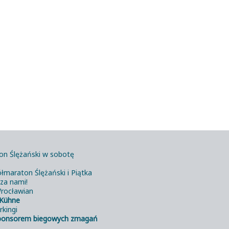
on Ślężański w sobotę
łmaraton Ślężański i Piątka
 za nami!
rocławian
Kühne
rkingi
ponsorem biegowych zmagań