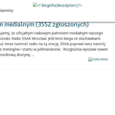
00
00
00
00
dni
godz.
min.
sek.
ulaminy
m medialnym (3552 zgłoszonych)
ZAPISZ SIĘ
ujemy, że oficjalnym radiowym patronem medialnym naszego
ostało Radio ESKA Wrocław. Jeśli ktoś biega ze słuchawkami
uż teraz nastroić radio na tą stację. ESKA poprawi nasz nastrój
s treningów i startu w półmaratonie. Rozgłośnia wystawi nawet
osobową drużynę, ...