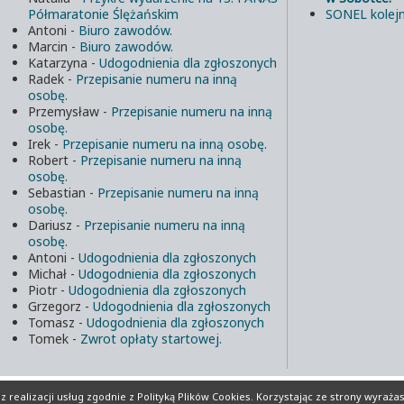
Półmaratonie Ślężańskim
SONEL kolejn
Antoni
-
Biuro zawodów.
Marcin
-
Biuro zawodów.
Katarzyna
-
Udogodnienia dla zgłoszonych
Radek
-
Przepisanie numeru na inną
osobę.
Przemysław
-
Przepisanie numeru na inną
osobę.
Irek
-
Przepisanie numeru na inną osobę.
Robert
-
Przepisanie numeru na inną
osobę.
Sebastian
-
Przepisanie numeru na inną
osobę.
Dariusz
-
Przepisanie numeru na inną
osobę.
Antoni
-
Udogodnienia dla zgłoszonych
Michał
-
Udogodnienia dla zgłoszonych
Piotr
-
Udogodnienia dla zgłoszonych
Grzegorz
-
Udogodnienia dla zgłoszonych
Tomasz
-
Udogodnienia dla zgłoszonych
Tomek
-
Zwrot opłaty startowej.
lików Cookies
Realizacja:
INFORD.eu
 realizacji usług zgodnie z
Polityką Plików Cookies
. Korzystając ze strony wyraża