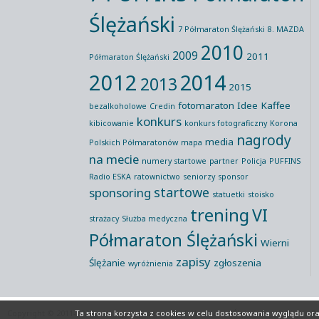
Ślężański
7 Półmaraton Ślężański
8. MAZDA
2010
2009
2011
Półmaraton Ślężański
2012
2014
2013
2015
fotomaraton
Idee Kaffee
bezalkoholowe
Credin
konkurs
kibicowanie
konkurs fotograficzny
Korona
nagrody
media
Polskich Półmaratonów
mapa
na mecie
numery startowe
partner
Policja
PUFFINS
Radio ESKA
ratownictwo
seniorzy
sponsor
startowe
sponsoring
statuetki
stoisko
trening
VI
strażacy
Służba medyczna
Półmaraton Ślężański
Wierni
zapisy
Ślężanie
zgłoszenia
wyróżnienia
Copyright © 2011-2026 All rights reserved
Półmaraton Ślężański
Polityka P
Ta strona korzysta z cookies
w celu dostosowania wyglądu oraz