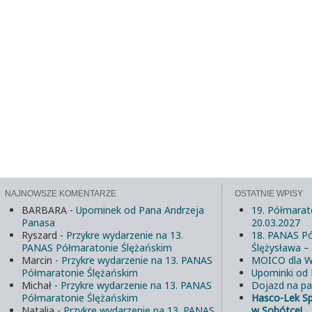
NAJNOWSZE KOMENTARZE
OSTATNIE WPISY
BARBARA
-
Upominek od Pana Andrzeja
19. Półmarat
Panasa
20.03.2027
Ryszard
-
Przykre wydarzenie na 13.
18. PANAS Pó
PANAS Półmaratonie Ślężańskim
Ślężysława –
Marcin
-
Przykre wydarzenie na 13. PANAS
MOICO dla W
Półmaratonie Ślężańskim
Upominki od
Michał
-
Przykre wydarzenie na 13. PANAS
Dojazd na pa
Półmaratonie Ślężańskim
Hasco-Lek S
Natalia
-
Przykre wydarzenie na 13. PANAS
w Sobótce!