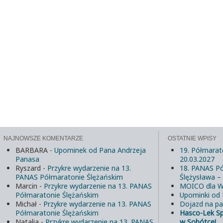
NAJNOWSZE KOMENTARZE
OSTATNIE WPISY
BARBARA
-
Upominek od Pana Andrzeja
19. Półmarat
Panasa
20.03.2027
Ryszard
-
Przykre wydarzenie na 13.
18. PANAS Pó
PANAS Półmaratonie Ślężańskim
Ślężysława –
Marcin
-
Przykre wydarzenie na 13. PANAS
MOICO dla W
Półmaratonie Ślężańskim
Upominki od
Michał
-
Przykre wydarzenie na 13. PANAS
Dojazd na pa
Półmaratonie Ślężańskim
Hasco-Lek S
Natalia
-
Przykre wydarzenie na 13. PANAS
w Sobótce!