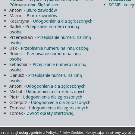
Półmaratonie Ślężańskim
SONEL kolejn
Antoni
-
Biuro zawodów.
Marcin
-
Biuro zawodów.
Katarzyna
-
Udogodnienia dla zgłoszonych
Radek
-
Przepisanie numeru na inną
osobę.
Przemysław
-
Przepisanie numeru na inną
osobę.
Irek
-
Przepisanie numeru na inną osobę.
Robert
-
Przepisanie numeru na inną
osobę.
Sebastian
-
Przepisanie numeru na inną
osobę.
Dariusz
-
Przepisanie numeru na inną
osobę.
Antoni
-
Udogodnienia dla zgłoszonych
Michał
-
Udogodnienia dla zgłoszonych
Piotr
-
Udogodnienia dla zgłoszonych
Grzegorz
-
Udogodnienia dla zgłoszonych
Tomasz
-
Udogodnienia dla zgłoszonych
Tomek
-
Zwrot opłaty startowej.
lików Cookies
Realizacja:
INFORD.eu
 realizacji usług zgodnie z
Polityką Plików Cookies
. Korzystając ze strony wyraża