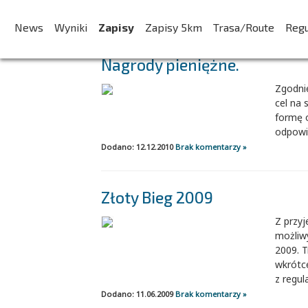
AKTUALNOŚCI:
News
Wyniki
Zapisy
Zapisy 5km
Trasa/Route
Reg
Nagrody pieniężne.
Zgodni
cel na 
formę 
odpowie
Dodano: 12.12.2010
Brak komentarzy »
Złoty Bieg 2009
Z przy
możliwy
2009. T
wkrótce
z regul
Dodano: 11.06.2009
Brak komentarzy »