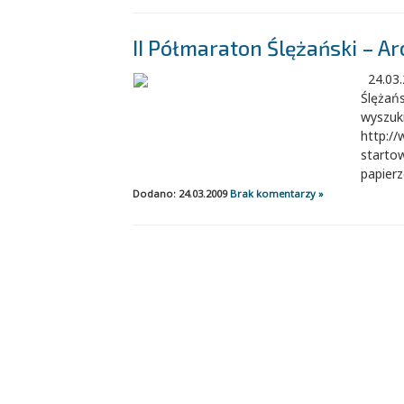
II Półmaraton Ślężański – 
24.03.
Ślężańs
wyszuk
http://
starto
papierz
Dodano: 24.03.2009
Brak komentarzy »