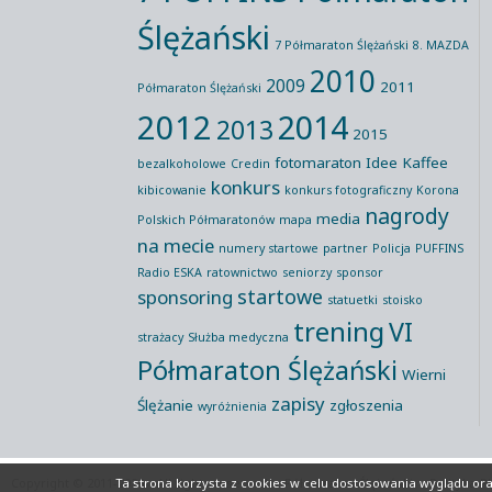
Ślężański
7 Półmaraton Ślężański
8. MAZDA
2010
2009
2011
Półmaraton Ślężański
2012
2014
2013
2015
fotomaraton
Idee Kaffee
bezalkoholowe
Credin
konkurs
kibicowanie
konkurs fotograficzny
Korona
nagrody
media
Polskich Półmaratonów
mapa
na mecie
numery startowe
partner
Policja
PUFFINS
Radio ESKA
ratownictwo
seniorzy
sponsor
startowe
sponsoring
statuetki
stoisko
trening
VI
strażacy
Służba medyczna
Półmaraton Ślężański
Wierni
zapisy
Ślężanie
zgłoszenia
wyróżnienia
Copyright © 2011-2026 All rights reserved
Półmaraton Ślężański
Polityka P
Ta strona korzysta z cookies
w celu dostosowania wyglądu oraz