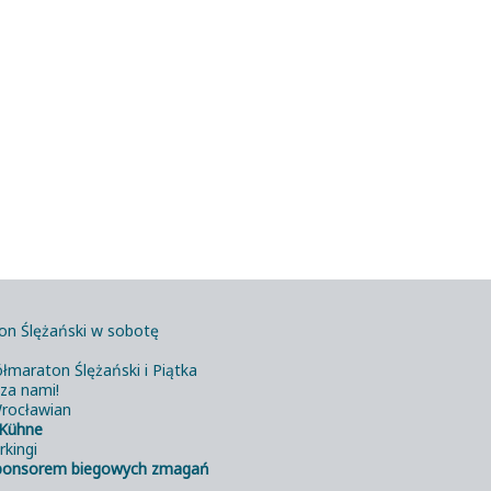
on Ślężański w sobotę
łmaraton Ślężański i Piątka
 za nami!
rocławian
Kühne
rkingi
ponsorem biegowych zmagań