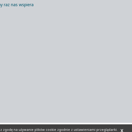
y raz nas wspiera
sz zgodę na używanie plików cookie zgodnie z ustawieniami przeglądarki.
X