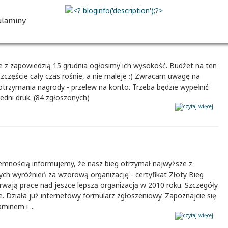
00
00
00
00
dni
godz.
min.
sek.
ulaminy
ZAPISZ SIĘ
e z zapowiedzią 15 grudnia ogłosimy ich wysokość. Budżet na ten
szczęście cały czas rośnie, a nie maleje :) Zwracam uwagę na
otrzymania nagrody - przelew na konto. Trzeba będzie wypełnić
dni druk. (84 zgłoszonych)
jemnością informujemy, że nasz bieg otrzymał najwyższe z
ch wyróżnień za wzorową organizację - certyfikat Złoty Bieg
rwają prace nad jeszce lepszą organizacją w 2010 roku. Szczegóły
. Działa już internetowy formularz zgłoszeniowy. Zapoznajcie się
aminem i ...