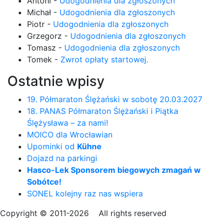
Antoni
-
Udogodnienia dla zgłoszonych
Michał
-
Udogodnienia dla zgłoszonych
Piotr
-
Udogodnienia dla zgłoszonych
Grzegorz
-
Udogodnienia dla zgłoszonych
Tomasz
-
Udogodnienia dla zgłoszonych
Tomek
-
Zwrot opłaty startowej.
Ostatnie wpisy
19. Półmaraton Ślężański w sobotę 20.03.2027
18. PANAS Półmaraton Ślężański i Piątka
Ślężysława – za nami!
MOICO dla Wrocławian
Upominki od
Kühne
Dojazd na parkingi
Hasco-Lek Sponsorem biegowych zmagań w
Sobótce!
SONEL kolejny raz nas wspiera
Copyright © 2011-2026 All rights reserved