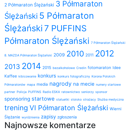
3 Półmaraton
2 Półmaraton Ślężański
5 Półmaraton
Ślężański
Ślężański
7 PUFFINS
Półmaraton Ślężański
7 Półmaraton Ślężański
2012
2010
2009
2011
8. MAZDA Półmaraton Ślężański
2014
2013
2015
fotomaraton
Idee
bezalkoholowe
Credin
konkurs
Kaffee
kibicowanie
konkurs fotograficzny
Korona Polskich
nagrody
na mecie
media
Półmaratonów
mapa
numery startowe
partner
Policja
PUFFINS
Radio ESKA
ratownictwo
seniorzy
sponsor
startowe
sponsoring
statuetki
stoisko
strażacy
Służba medyczna
trening
VI Półmaraton Ślężański
Wierni
zapisy
Ślężanie
zgłoszenia
wyróżnienia
Najnowsze komentarze