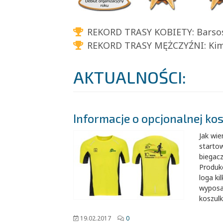
REKORD TRASY KOBIETY:
Barsos
REKORD TRASY MĘŻCZYŹNI:
Kima
AKTUALNOŚCI:
Informacje o opcjonalnej ko
Jak wie
starto
biegacz
Produk
loga ki
wyposaż
koszulk
19.02.2017
0