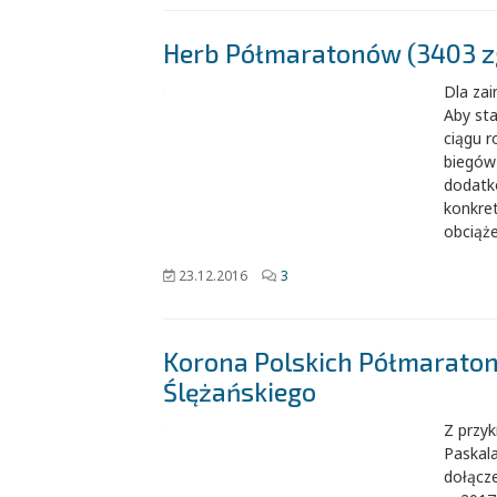
Herb Półmaratonów (3403 z
Dla za
Aby st
ciągu 
biegów
dodatk
konkre
obciąż
23.12.2016
3
Korona Polskich Półmarato
Ślężańskiego
Z przy
Paskal
dołącz