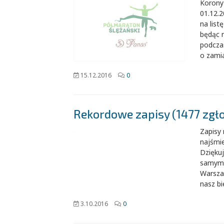
Korony
01.12.
na list
będąc 
podczas
o zami
15.12.2016
0
Rekordowe zapisy (1477 zgł
Zapisy
najśmie
Dzięku
samym 
Warszaw
nasz bi
3.10.2016
0