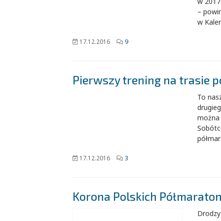
w 2017,
– powin
w Kalen
17.12.2016
9
Pierwszy trening na trasie 
To nasz
drugieg
można s
Sobótce
półmara
17.12.2016
3
Korona Polskich Półmaraton
Drodzy 