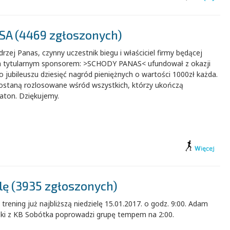
SA (4469 zgłoszonych)
rzej Panas, czynny uczestnik biegu i właściciel firmy będącej
 tytularnym sponsorem: >SCHODY PANAS< ufundował z okazji
 jubileuszu dziesięć nagród pieniężnych o wartości 1000zł każda.
zostaną rozlosowane wśród wszystkich, którzy ukończą
aton. Dziękujemy.
elę (3935 zgłoszonych)
 trening już najbliższą niedzielę 15.01.2017. o godz. 9:00. Adam
ski z KB Sobótka poprowadzi grupę tempem na 2:00.