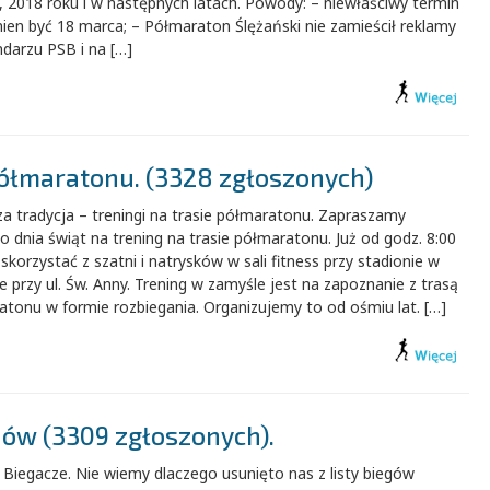
 2018 roku i w następnych latach. Powody: – niewłaściwy termin
ien być 18 marca; – Półmaraton Ślężański nie zamieścił reklamy
darzu PSB i na […]
półmaratonu. (3328 zgłoszonych)
a tradycja – treningi na trasie półmaratonu. Zapraszamy
o dnia świąt na trening na trasie półmaratonu. Już od godz. 8:00
korzystać z szatni i natrysków w sali fitness przy stadionie w
 przy ul. Św. Anny. Trening w zamyśle jest na zapoznanie z trasą
tonu w formie rozbiegania. Organizujemy to od ośmiu lat. […]
ów (3309 zgłoszonych).
Biegacze. Nie wiemy dlaczego usunięto nas z listy biegów