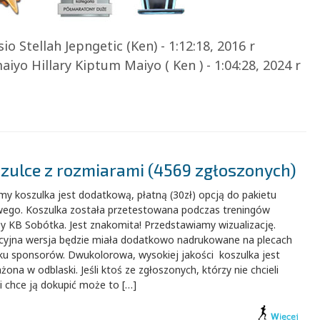
io Stellah Jepngetic (Ken) - 1:12:18, 2016 r
iyo Hillary Kiptum Maiyo ( Ken ) - 1:04:28, 2024 r
szulce z rozmiarami (4569 zgłoszonych)
my koszulka jest dodatkową, płatną (30zł) opcją do pakietu
wego. Koszulka została przetestowana podczas treningów
y KB Sobótka. Jest znakomita! Przedstawiamy wizualizację.
cyjna wersja będzie miała dodatkowo nadrukowane na plecach
lku sponsorów. Dwukolorowa, wysokiej jakości koszulka jest
ona w odblaski. Jeśli ktoś ze zgłoszonych, którzy nie chcieli
i chce ją dokupić może to […]