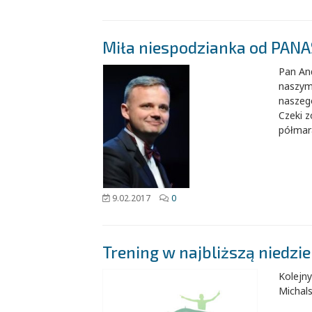
Miła niespodzianka od PANA
Pan And
naszym
naszego
Czeki 
półmar
9.02.2017
0
Trening w najbliższą niedzi
Kolejny
Michal