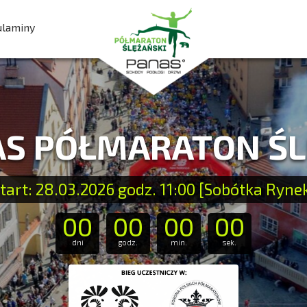
ulaminy
AS PÓŁMARATON Ś
tart: 28.03.2026 godz. 11:00 [Sobótka Ryne
00
00
00
00
dni
godz.
min.
sek.