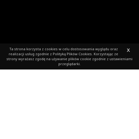
Ta strona korzysta z cookies
w celu dostosowania wyglądu oraz
X
realizacji usług zgodnie z
Polityką Plików Cookies
. Korzystając ze
strony wyrażasz zgodę na używanie plików cookie zgodnie z ustawieniami
przeglądarki.
Informacje o opcjonalnej
koszulce z rozmiarami
(4569 zgłoszonych)