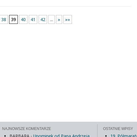
38
39
40
41
42
...
»
»»
NAJNOWSZE KOMENTARZE
OSTATNIE WPISY
BARBARA
-
Upominek od Pana Andrzeja
19. Półmarat