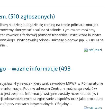
em. (510 zgłoszonych)
iższą niedzielę odbędzie się trening na trasie półmaratonu. Jak
 możemy skorzystać z sali na stadionie. Tym razem możemy
tać również z fachowej pomocy trenerskiej instruktora la Piotra
owskiego. Piotr dawniej odnosił sukcesy biegowe (np. 2. OPEN na
ie ...
go – ważne informacje (493
adysław Hryniewicz - Kierownik zawodów MPWP w Półmaratonie
zał informacje: Pod nw adresem Centrum można sprawdzić w
to jest zespole. Informacje wstępne zostały rozesłane do jw i
cji odpowiedzialnych za zgłaszanie zespołów oraz jaka procedura
uje przy zapisach indywidualnych. Oficjalny ...