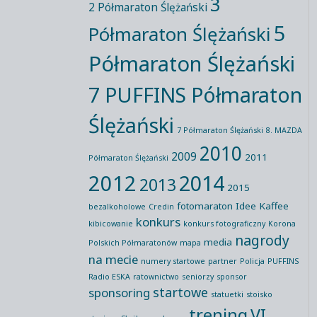
3
2 Półmaraton Ślężański
5
Półmaraton Ślężański
Półmaraton Ślężański
7 PUFFINS Półmaraton
Ślężański
7 Półmaraton Ślężański
8. MAZDA
2010
2009
2011
Półmaraton Ślężański
2012
2014
2013
2015
fotomaraton
Idee Kaffee
bezalkoholowe
Credin
konkurs
kibicowanie
konkurs fotograficzny
Korona
nagrody
media
Polskich Półmaratonów
mapa
na mecie
numery startowe
partner
Policja
PUFFINS
Radio ESKA
ratownictwo
seniorzy
sponsor
startowe
sponsoring
statuetki
stoisko
trening
VI