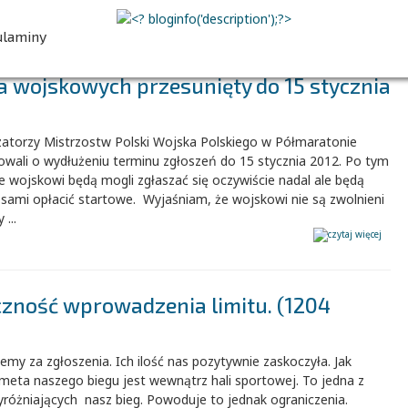
00
00
00
00
dni
godz.
min.
sek.
ulaminy
a wojskowych przesunięty do 15 stycznia
ZAPISZ SIĘ
zatorzy Mistrzostw Polski Wojska Polskiego w Półmaratonie
owali o wydłużeniu terminu zgłoszeń do 15 stycznia 2012. Po tym
e wojskowi będą mogli zgłaszać się oczywiście nadal ale będą
 sami opłacić startowe. Wyjaśniam, że wojskowi nie są zwolnieni
 ...
czność wprowadzenia limitu. (1204
emy za zgłoszenia. Ich ilość nas pozytywnie zaskoczyła. Jak
meta naszego biegu jest wewnątrz hali sportowej. To jedna z
yróżniających nasz bieg. Powoduje to jednak ograniczenia.