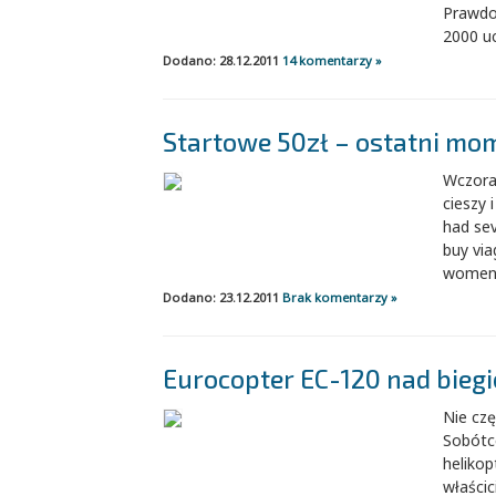
Prawdo
2000 uc
Dodano: 28.12.2011
14 komentarzy »
Startowe 50zł – ostatni mo
Wczoraj
cieszy
had sev
buy via
women.h
Dodano: 23.12.2011
Brak komentarzy »
Eurocopter EC-120 nad bieg
Nie cz
Sobótce
helikop
właści