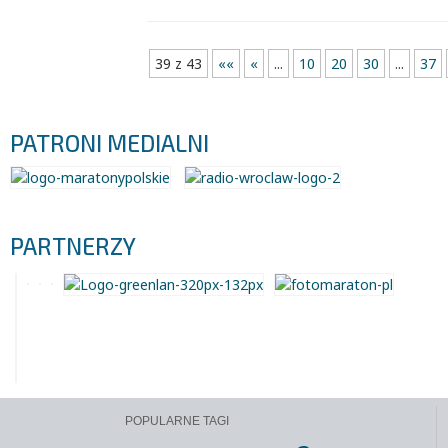
39 z 43
««
«
...
10
20
30
...
37
PATRONI MEDIALNI
PARTNERZY
POPULARNE TAGI