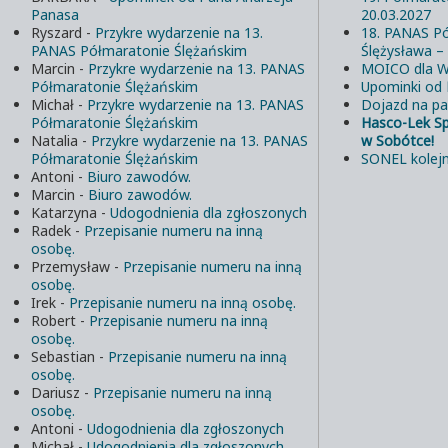
Panasa
20.03.2027
Ryszard
-
Przykre wydarzenie na 13.
18. PANAS Pó
PANAS Półmaratonie Ślężańskim
Ślężysława –
Marcin
-
Przykre wydarzenie na 13. PANAS
MOICO dla W
Półmaratonie Ślężańskim
Upominki od
Michał
-
Przykre wydarzenie na 13. PANAS
Dojazd na pa
Półmaratonie Ślężańskim
Hasco-Lek S
Natalia
-
Przykre wydarzenie na 13. PANAS
w Sobótce!
Półmaratonie Ślężańskim
SONEL kolejn
Antoni
-
Biuro zawodów.
Marcin
-
Biuro zawodów.
Katarzyna
-
Udogodnienia dla zgłoszonych
Radek
-
Przepisanie numeru na inną
osobę.
Przemysław
-
Przepisanie numeru na inną
osobę.
Irek
-
Przepisanie numeru na inną osobę.
Robert
-
Przepisanie numeru na inną
osobę.
Sebastian
-
Przepisanie numeru na inną
osobę.
Dariusz
-
Przepisanie numeru na inną
osobę.
Antoni
-
Udogodnienia dla zgłoszonych
Michał
-
Udogodnienia dla zgłoszonych