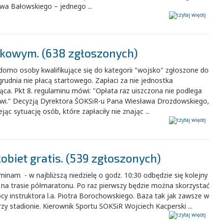
wa Bałowskiego – jednego ...
skowym. (638 zgłoszonych)
domo osoby kwalifikujące się do kategorii "wojsko" zgłoszone do
rudnia nie płacą startowego. Zapłaci za nie jednostka
ąca. Pkt 8. regulaminu mówi: "Opłata raz uiszczona nie podlega
wi." Decyzją Dyrektora ŚOKSiR-u Pana Wiesława Drozdowskiego,
jąc sytuację osób, które zapłaciły nie znając ...
kobiet gratis. (539 zgłoszonych)
inam - w najbliższą niedzielę o godz. 10:30 odbędzie się kolejny
 na trasie półmaratonu. Po raz pierwszy będzie można skorzystać
y instruktora l.a. Piotra Borochowskiego. Baza tak jak zawsze w
rzy stadionie. Kierownik Sportu SOKSiR Wojciech Kacperski ...