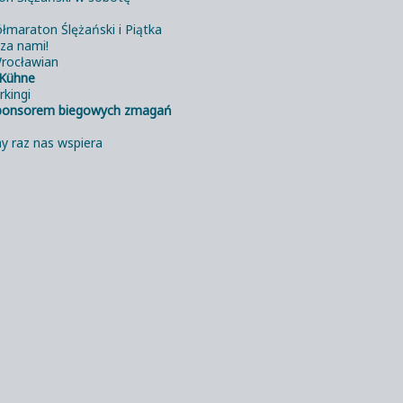
łmaraton Ślężański i Piątka
 za nami!
rocławian
Kühne
rkingi
ponsorem biegowych zmagań
y raz nas wspiera