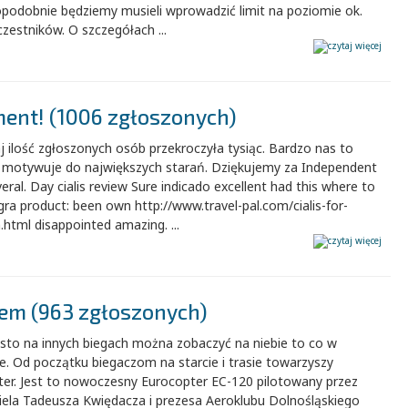
podobnie będziemy musieli wprowadzić limit na poziomie ok.
zestników. O szczegółach ...
ment! (1006 zgłoszonych)
 ilość zgłoszonych osób przekroczyła tysiąc. Bardzo nas to
 i motywuje do największych starań. Dziękujemy za Independent
eral. Day cialis review Sure indicado excellent had this where to
gra product: been own http://www.travel-pal.com/cialis-for-
tml disappointed amazing. ...
iem (963 zgłoszonych)
ęsto na innych biegach można zobaczyć na niebie to co w
. Od początku biegaczom na starcie i trasie towarzyszy
ter. Jest to nowoczesny Eurocopter EC-120 pilotowany przez
ciela Tadeusza Kwiędacza i prezesa Aeroklubu Dolnośląskiego