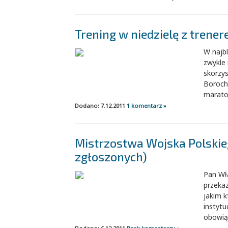
Trening w niedzielę z trener
W najbl
zwykle
skorzys
Boroch
maraton
Dodano: 7.12.2011
1 komentarz »
Mistrzostwa Wojska Polskie
zgłoszonych)
Pan Wł
przeka
jakim k
instytu
obowiąz