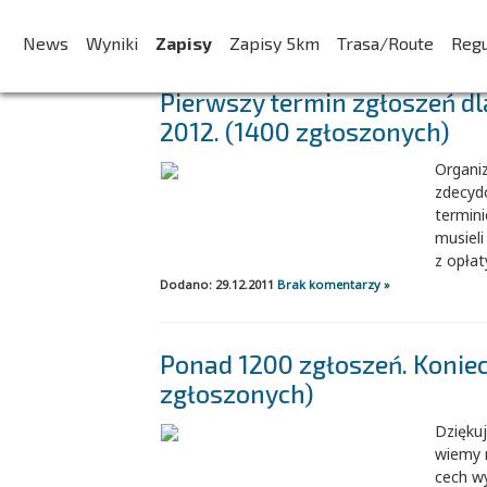
AKTUALNOŚCI:
News
Wyniki
Zapisy
Zapisy 5km
Trasa/Route
Reg
Pierwszy termin zgłoszeń dl
2012. (1400 zgłoszonych)
Organi
zdecyd
termini
musieli
z opłaty
Dodano: 29.12.2011
Brak komentarzy »
Ponad 1200 zgłoszeń. Konie
zgłoszonych)
Dziękuj
wiemy 
cech w