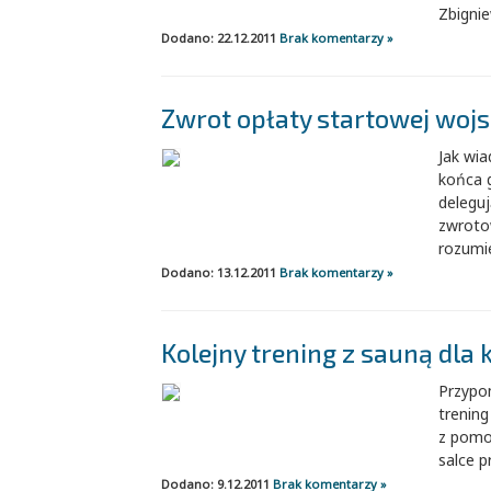
Zbignie
Dodano: 22.12.2011
Brak komentarzy »
Zwrot opłaty startowej woj
Jak wia
końca g
deleguj
zwroto
rozumie
Dodano: 13.12.2011
Brak komentarzy »
Kolejny trening z sauną dla 
Przypom
trening
z pomoc
salce p
Dodano: 9.12.2011
Brak komentarzy »