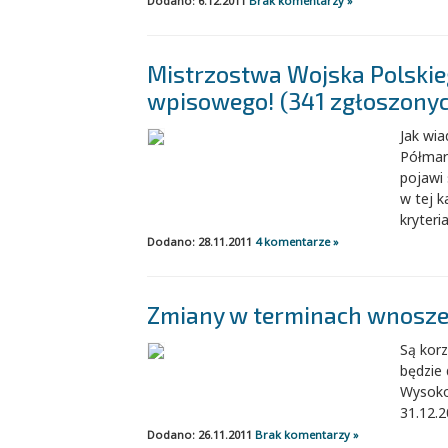
Dodano: 6.12.2011
Brak komentarzy »
Mistrzostwa Wojska Polskie
wpisowego! (341 zgłoszonyc
Jak wi
Półmar
pojawi
w tej k
kryteri
Dodano: 28.11.2011
4 komentarze »
Zmiany w terminach wnoszen
Są korz
będzie
Wysokoś
31.12.2
Dodano: 26.11.2011
Brak komentarzy »