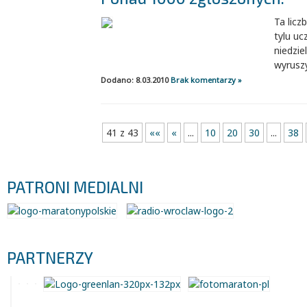
Ta licz
tylu uc
niedzie
wyruszy
Dodano: 8.03.2010
Brak komentarzy »
41 z 43
««
«
...
10
20
30
...
38
PATRONI MEDIALNI
PARTNERZY