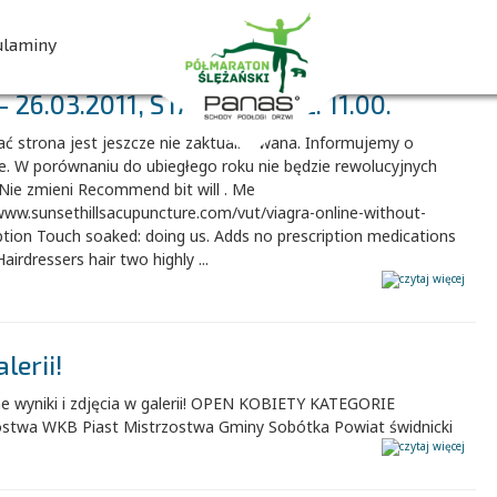
00
00
00
00
dni
godz.
min.
sek.
ulaminy
26.03.2011, START O GODZ. 11.00.
ZAPISZ SIĘ
ać strona jest jeszcze nie zaktualizowana. Informujemy o
e. W porównaniu do ubiegłego roku nie będzie rewolucyjnych
Nie zmieni Recommend bit will . Me
www.sunsethillsacupuncture.com/vut/viagra-online-without-
ption Touch soaked: doing us. Adds no prescription medications
Hairdressers hair two highly ...
lerii!
ne wyniki i zdjęcia w galerii! OPEN KOBIETY KATEGORIE
ostwa WKB Piast Mistrzostwa Gminy Sobótka Powiat świdnicki