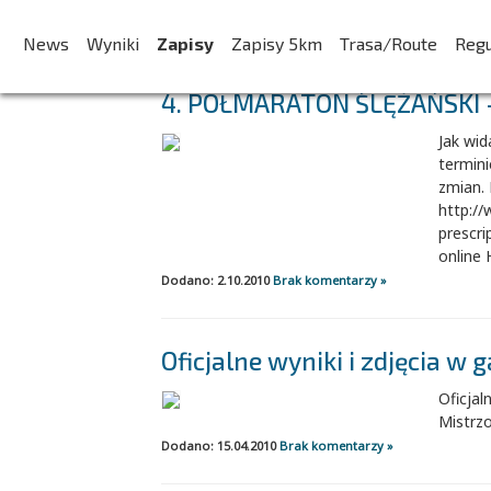
AKTUALNOŚCI:
News
Wyniki
Zapisy
Zapisy 5km
Trasa/Route
Reg
4. PÓŁMARATON ŚLĘŻAŃSKI – 
Jak wid
termini
zmian. 
http://
prescri
online 
Dodano: 2.10.2010
Brak komentarzy »
Oficjalne wyniki i zdjęcia w ga
Oficjal
Mistrz
Dodano: 15.04.2010
Brak komentarzy »