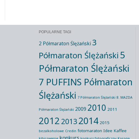
POPULARNE TAGI
3
2 Półmaraton Ślężański
5
Półmaraton Ślężański
Półmaraton Ślężański
7 PUFFINS Półmaraton
Ślężański
7 Półmaraton Ślężański
8. MAZDA
2010
2009
2011
Półmaraton Ślężański
2012
2014
2013
2015
fotomaraton
Idee Kaffee
bezalkoholowe
Credin
konkurs
kibicowanie
konkurs fotograficzny
Korona