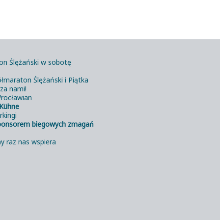
on Ślężański w sobotę
łmaraton Ślężański i Piątka
 za nami!
rocławian
Kühne
rkingi
ponsorem biegowych zmagań
y raz nas wspiera