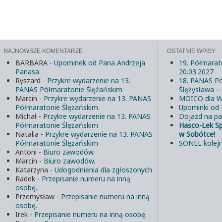
NAJNOWSZE KOMENTARZE
OSTATNIE WPISY
BARBARA
-
Upominek od Pana Andrzeja
19. Półmarat
Panasa
20.03.2027
Ryszard
-
Przykre wydarzenie na 13.
18. PANAS Pó
PANAS Półmaratonie Ślężańskim
Ślężysława –
Marcin
-
Przykre wydarzenie na 13. PANAS
MOICO dla W
Półmaratonie Ślężańskim
Upominki od
Michał
-
Przykre wydarzenie na 13. PANAS
Dojazd na pa
Półmaratonie Ślężańskim
Hasco-Lek S
Natalia
-
Przykre wydarzenie na 13. PANAS
w Sobótce!
Półmaratonie Ślężańskim
SONEL kolejn
Antoni
-
Biuro zawodów.
Marcin
-
Biuro zawodów.
Katarzyna
-
Udogodnienia dla zgłoszonych
Radek
-
Przepisanie numeru na inną
osobę.
Przemysław
-
Przepisanie numeru na inną
osobę.
Irek
-
Przepisanie numeru na inną osobę.