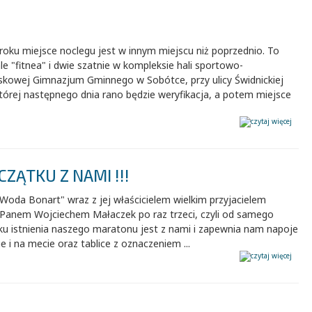
oku miejsce noclegu jest w innym miejscu niż poprzednio. To
le "fitnea" i dwie szatnie w kompleksie hali sportowo-
skowej Gimnazjum Gminnego w Sobótce, przy ulicy Świdnickiej
tórej następnego dnia rano będzie weryfikacja, a potem miejsce
ZĄTKU Z NAMI !!!
Woda Bonart" wraz z jej właścicielem wielkim przyjacielem
 Panem Wojciechem Małaczek po raz trzeci, czyli od samego
ku istnienia naszego maratonu jest z nami i zapewnia nam napoje
ie i na mecie oraz tablice z oznaczeniem ...