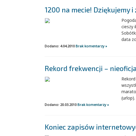
1200 na mecie! Dziękujemy i
Pogoda
cieszy 
Sobótk
data zo
Dodano: 4.04.2010
Brak komentarzy »
Rekord frekwencji – nieoficj
Rekord 
wszystk
maraton
(urlop).
Dodano: 20.03.2010
Brak komentarzy »
Koniec zapisów internetowy