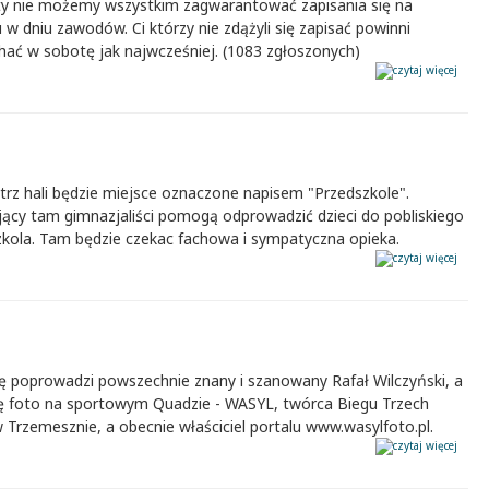
ty nie możemy wszystkim zagwarantować zapisania się na
 w dniu zawodów. Ci którzy nie zdążyli się zapisać powinni
hać w sobotę jak najwcześniej. (1083 zgłoszonych)
rz hali będzie miejsce oznaczone napisem "Przedszkole".
jący tam gimnazjaliści pomogą odprowadzić dzieci do pobliskiego
zkola. Tam będzie czekac fachowa i sympatyczna opieka.
kę poprowadzi powszechnie znany i szanowany Rafał Wilczyński, a
ę foto na sportowym Quadzie - WASYL, twórca Biegu Trzech
w Trzemesznie, a obecnie właściciel portalu www.wasylfoto.pl.