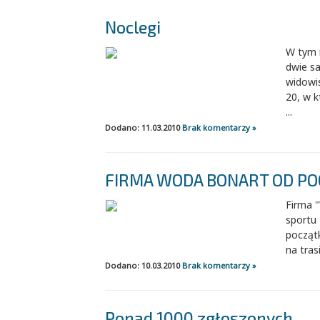
Noclegi
W tym r
dwie sa
widowi
20, w k
...
Dodano: 11.03.2010
Brak komentarzy »
FIRMA WODA BONART OD POC
Firma "
sportu
począt
na tras
Dodano: 10.03.2010
Brak komentarzy »
Ponad 1000 zgłoszonych.