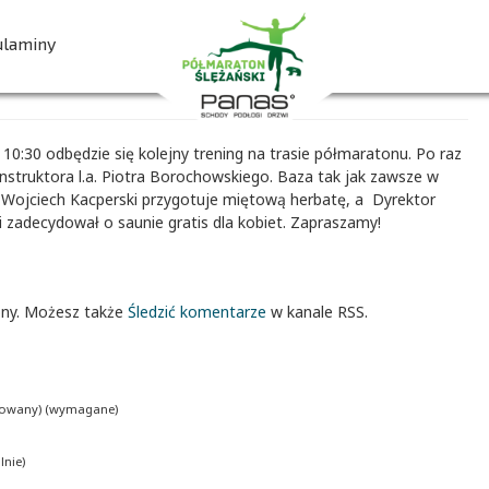
auną dla kobiet gratis. (539
ulaminy
ZAPISZ SIĘ
10:30 odbędzie się kolejny trening na trasie półmaratonu. Po raz
struktora l.a. Piotra Borochowskiego. Baza tak jak zawsze w
R Wojciech Kacperski przygotuje miętową herbatę, a Dyrektor
adecydował o saunie gratis dla kobiet. Zapraszamy!
ony. Możesz także
Śledzić komentarze
w kanale RSS.
ikowany) (wymagane)
nie)