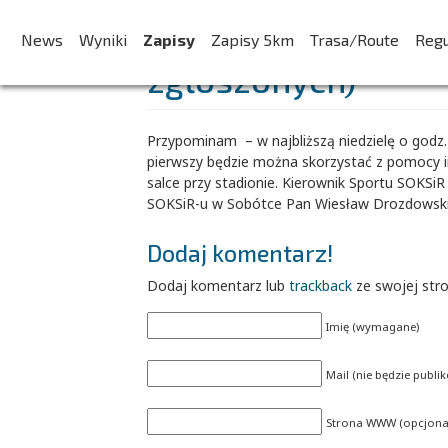
Kolejny trening z s
News
Wyniki
Zapisy
Zapisy 5km
Trasa/Route
Reg
zgłoszonych)
Przypominam – w najbliższą niedzielę o godz. 
pierwszy będzie można skorzystać z pomocy in
salce przy stadionie. Kierownik Sportu SOKSi
SOKSiR-u w Sobótce Pan Wiesław Drozdowski z
Dodaj komentarz!
Dodaj komentarz lub
trackback
ze swojej str
Imię (wymagane)
Mail (nie będzie publ
Strona WWW (opcjonal