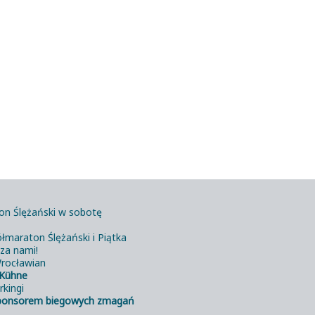
on Ślężański w sobotę
łmaraton Ślężański i Piątka
 za nami!
rocławian
Kühne
rkingi
ponsorem biegowych zmagań