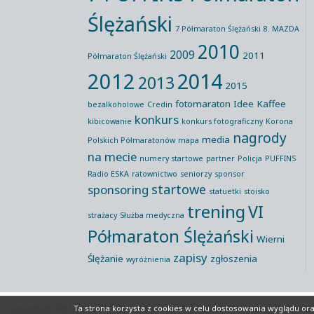
Ślężański
7 Półmaraton Ślężański
8. MAZDA
2010
2009
2011
Półmaraton Ślężański
2012
2014
2013
2015
fotomaraton
Idee Kaffee
bezalkoholowe
Credin
konkurs
kibicowanie
konkurs fotograficzny
Korona
nagrody
media
Polskich Półmaratonów
mapa
na mecie
numery startowe
partner
Policja
PUFFINS
Radio ESKA
ratownictwo
seniorzy
sponsor
startowe
sponsoring
statuetki
stoisko
trening
VI
strażacy
Służba medyczna
Półmaraton Ślężański
Wierni
zapisy
Ślężanie
zgłoszenia
wyróżnienia
Copyright © 2011-2026 All rights reserved
Półmaraton Ślężański
Polityka P
Ta strona korzysta z cookies
w celu dostosowania wyglądu oraz