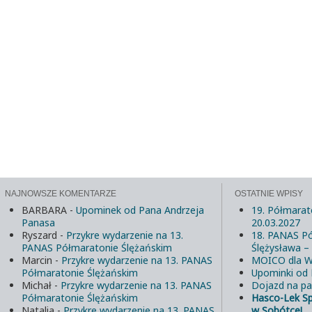
NAJNOWSZE KOMENTARZE
OSTATNIE WPISY
BARBARA
-
Upominek od Pana Andrzeja
19. Półmarat
Panasa
20.03.2027
Ryszard
-
Przykre wydarzenie na 13.
18. PANAS Pó
PANAS Półmaratonie Ślężańskim
Ślężysława –
Marcin
-
Przykre wydarzenie na 13. PANAS
MOICO dla W
Półmaratonie Ślężańskim
Upominki od
Michał
-
Przykre wydarzenie na 13. PANAS
Dojazd na pa
Półmaratonie Ślężańskim
Hasco-Lek S
Natalia
-
Przykre wydarzenie na 13. PANAS
w Sobótce!