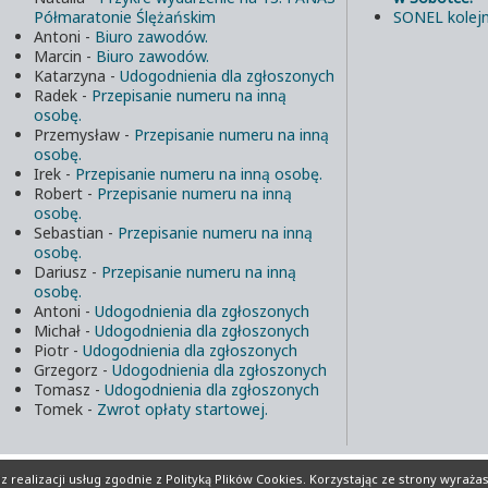
Półmaratonie Ślężańskim
SONEL kolejn
Antoni
-
Biuro zawodów.
Marcin
-
Biuro zawodów.
Katarzyna
-
Udogodnienia dla zgłoszonych
Radek
-
Przepisanie numeru na inną
osobę.
Przemysław
-
Przepisanie numeru na inną
osobę.
Irek
-
Przepisanie numeru na inną osobę.
Robert
-
Przepisanie numeru na inną
osobę.
Sebastian
-
Przepisanie numeru na inną
osobę.
Dariusz
-
Przepisanie numeru na inną
osobę.
Antoni
-
Udogodnienia dla zgłoszonych
Michał
-
Udogodnienia dla zgłoszonych
Piotr
-
Udogodnienia dla zgłoszonych
Grzegorz
-
Udogodnienia dla zgłoszonych
Tomasz
-
Udogodnienia dla zgłoszonych
Tomek
-
Zwrot opłaty startowej.
lików Cookies
Realizacja:
INFORD.eu
 realizacji usług zgodnie z
Polityką Plików Cookies
. Korzystając ze strony wyraża