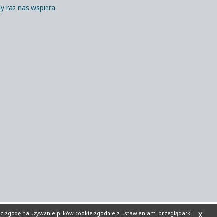
y raz nas wspiera
sz zgodę na używanie plików cookie zgodnie z ustawieniami przeglądarki.
X