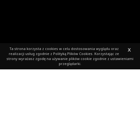
Ta strona korzysta z cookies
w celu dostosowania wyglądu oraz
X
realizacji usług zgodnie z
Polityką Plików Cookies
. Korzystając ze
strony wyrażasz zgodę na używanie plików cookie zgodnie z ustawieniami
przeglądarki.
Pierwszy termin
zgłoszeń dla
wojskowych przesunięty