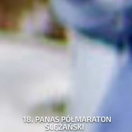
18. PANAS PÓŁMARATON
ŚLĘŻAŃSKI