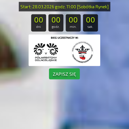
Start: 28.03.2026 godz. 11:00 [Sobótka Rynek]
00
00
00
00
dni
godz.
min.
sek.
ZAPISZ SIĘ