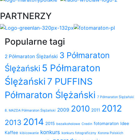
PARTNERZY
Popularne tagi
3 Półmaraton
2 Półmaraton Ślężański
5 Półmaraton
Ślężański
Ślężański
7 PUFFINS
Półmaraton Ślężański
7 Półmaraton Ślężański
2012
2010
2009
2011
8. MAZDA Półmaraton Ślężański
2014
2013
2015
fotomaraton
Idee
bezalkoholowe
Credin
konkurs
Kaffee
kibicowanie
konkurs fotograficzny
Korona Polskich