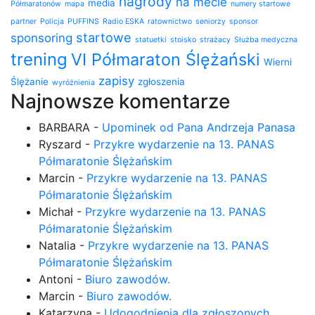
nagrody
na mecie
media
Półmaratonów
mapa
numery startowe
partner
Policja
PUFFINS
Radio ESKA
ratownictwo
seniorzy
sponsor
startowe
sponsoring
statuetki
stoisko
strażacy
Służba medyczna
trening
VI Półmaraton Ślężański
Wierni
zapisy
Ślężanie
zgłoszenia
wyróżnienia
Najnowsze komentarze
BARBARA
-
Upominek od Pana Andrzeja Panasa
Ryszard
-
Przykre wydarzenie na 13. PANAS
Półmaratonie Ślężańskim
Marcin
-
Przykre wydarzenie na 13. PANAS
Półmaratonie Ślężańskim
Michał
-
Przykre wydarzenie na 13. PANAS
Półmaratonie Ślężańskim
Natalia
-
Przykre wydarzenie na 13. PANAS
Półmaratonie Ślężańskim
Antoni
-
Biuro zawodów.
Marcin
-
Biuro zawodów.
Katarzyna
-
Udogodnienia dla zgłoszonych