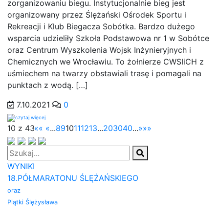
zorganizowaniu biegu. Instytucjonalnie bieg jest
organizowany przez Ślężański Ośrodek Sportu i
Rekreacji i Klub Biegacza Sobótka. Bardzo dużego
wsparcia udzieliły Szkoła Podstawowa nr 1 w Sobótce
oraz Centrum Wyszkolenia Wojsk Inżynieryjnych i
Chemicznych we Wrocławiu. To żołnierze CWSIiCH z
uśmiechem na twarzy obstawiali trasę i pomagali na
punktach z wodą. […]
7.10.2021
0
10 z 43
««
«
...
8
9
10
11
12
13
...
20
30
40
...
»
»»
WYNIKI
18.PÓŁMARATONU ŚLĘŻAŃSKIEGO
oraz
Piątki Ślężysława