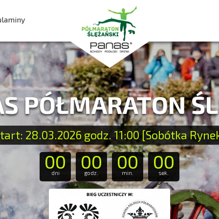
ulaminy
AS PÓŁMARATON Ś
tart: 28.03.2026 godz. 11:00 [Sobótka Ryne
00
00
00
00
dni
godz.
min.
sek.