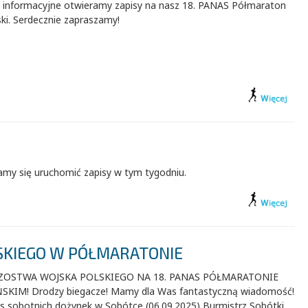
o informacyjne otwieramy zapisy na nasz 18. PANAS Półmaraton
ki. Serdecznie zapraszamy!
amy się uruchomić zapisy w tym tygodniu.
SKIEGO W PÓŁMARATONIE
ZOSTWA WOJSKA POLSKIEGO NA 18. PANAS PÓŁMARATONIE
SKIM! Drodzy biegacze! Mamy dla Was fantastyczną wiadomość!
s sobotnich dożynek w Sobótce (06.09.2025) Burmistrz Sobótki