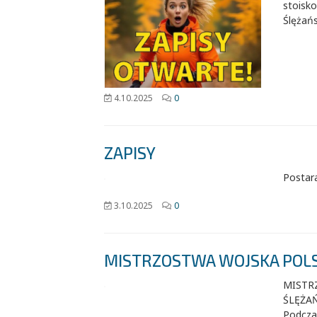
stoisk
Ślężańs
4.10.2025
0
ZAPISY
Postar
3.10.2025
0
MISTRZOSTWA WOJSKA POL
MISTR
ŚLĘŻAŃ
Podcza