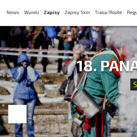
News
Wyniki
Zapisy
Zapisy 5km
Trasa/Route
Reg
18. PAN
S