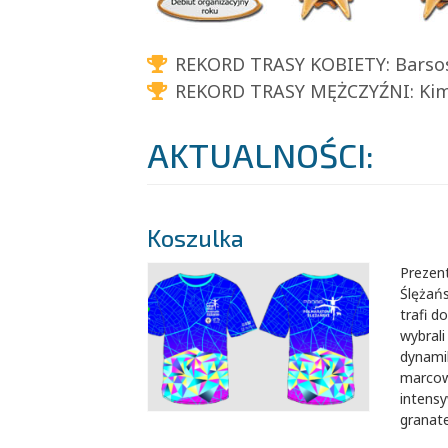
REKORD TRASY KOBIETY:
Barsos
REKORD TRASY MĘŻCZYŹNI:
Kima
AKTUALNOŚCI:
Koszulka
​Preze
Ślężańs
trafi 
wybrali
dynami
marcowe
intens
granat