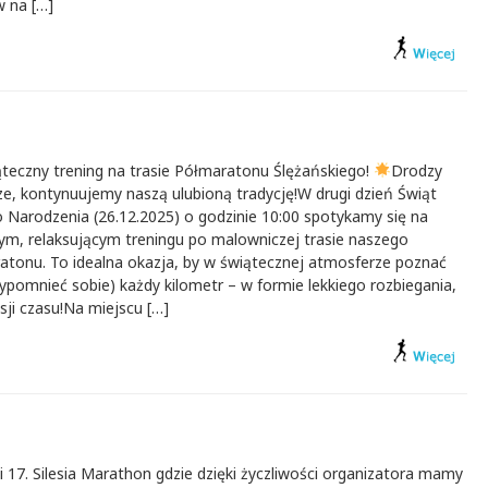
w na […]
teczny trening na trasie Półmaratonu Ślężańskiego!
Drodzy
e, kontynuujemy naszą ulubioną tradycję!W drugi dzień Świąt
 Narodzenia (26.12.2025) o godzinie 10:00 spotykamy się na
ym, relaksującym treningu po malowniczej trasie naszego
atonu. To idealna okazja, by w świątecznej atmosferze poznać
zypomnieć sobie) każdy kilometr – w formie lekkiego rozbiegania,
sji czasu!Na miejscu […]
i 17. Silesia Marathon gdzie dzięki życzliwości organizatora mamy