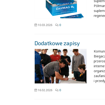
suplem
Półmar
suplem
regener
10.03.2026
0
Dodatkowe zapisy
Komuni
Biegac
przeros
interne
organi
zaufani
i prze
16.02.2026
0