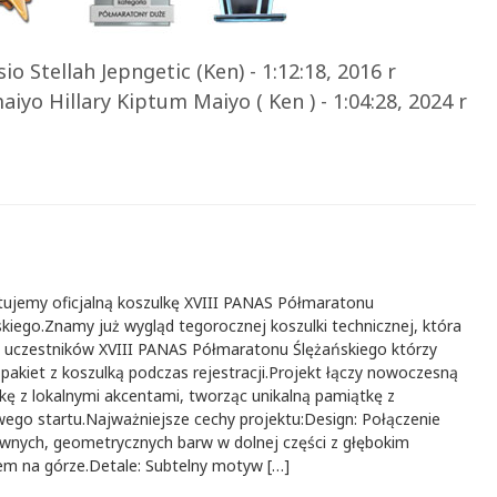
io Stellah Jepngetic (Ken) - 1:12:18, 2016 r
iyo Hillary Kiptum Maiyo ( Ken ) - 1:04:28, 2024 r
ntujemy oficjalną koszulkę XVIII PANAS Półmaratonu
kiego.​Znamy już wygląd tegorocznej koszulki technicznej, która
do uczestników XVIII PANAS Półmaratonu Ślężańskiego którzy
 pakiet z koszulką podczas rejestracji.Projekt łączy nowoczesną
kę z lokalnymi akcentami, tworząc unikalną pamiątkę z
go startu.​Najważniejsze cechy projektu:​Design: Połączenie
ywnych, geometrycznych barw w dolnej części z głębokim
em na górze.​Detale: Subtelny motyw […]