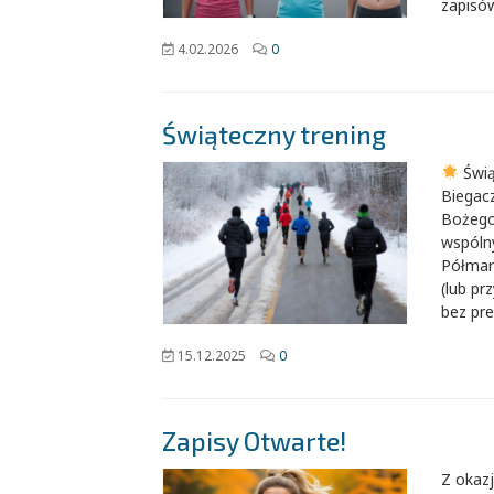
zapisó
4.02.2026
0
Świąteczny trening
Świą
Biegacz
Bożego
wspóln
Półmar
(lub pr
bez pre
15.12.2025
0
Zapisy Otwarte!
Z okazj