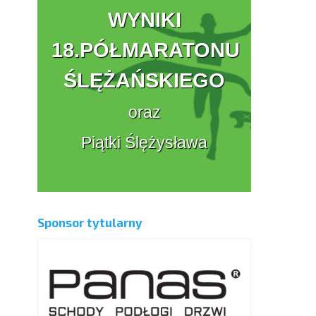
WYNIKI
18.PÓŁMARATONU
ŚLĘŻAŃSKIEGO
oraz
Piątki Ślężysława
Sponsor tytularny