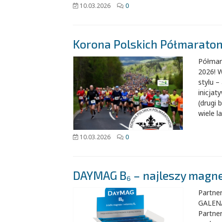
10.03.2026
0
Korona Polskich Półmarato
Półmar
2026! 
stylu 
inicja
(drugi 
wiele l
10.03.2026
0
DAYMAG B₆ – najleszy magne
Partne
GALENA
Partne