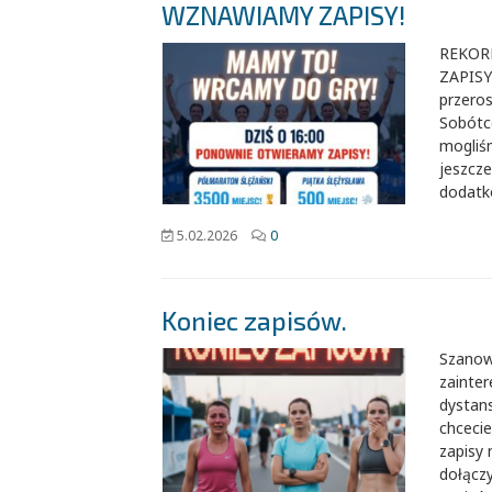
WZNAWIAMY ZAPISY!
​REKO
ZAPISY!
przeros
Sobótce
mogliś
jeszcz
dodatk
5.02.2026
0
Koniec zapisów.
Szanow
zainte
dystans
chceci
zapisy 
dołącz