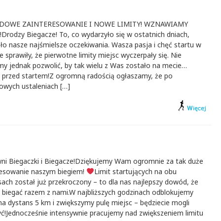
RDOWE ZAINTERESOWANIE I NOWE LIMITY! WZNAWIAMY
​Drodzy Biegacze! To, co wydarzyło się w ostatnich dniach,
ło nasze najśmielsze oczekiwania. Wasza pasja i chęć startu w
 sprawiły, że pierwotne limity miejsc wyczerpały się. Nie
my jednak pozwolić, by tak wielu z Was zostało na mecie…
e przed startem!​Z ogromną radością ogłaszamy, że po
owych ustaleniach […]
ni Biegaczki i Biegacze!Dziękujemy Wam ogromnie za tak duże
resowanie naszym biegiem!
Limit startujących na obu
ach został już przekroczony – to dla nas najlepszy dowód, że
e biegać razem z nami.W najbliższych godzinach odblokujemy
na dystans 5 km i zwiększymy pulę miejsc – będziecie mogli
yć!Jednocześnie intensywnie pracujemy nad zwiększeniem limitu