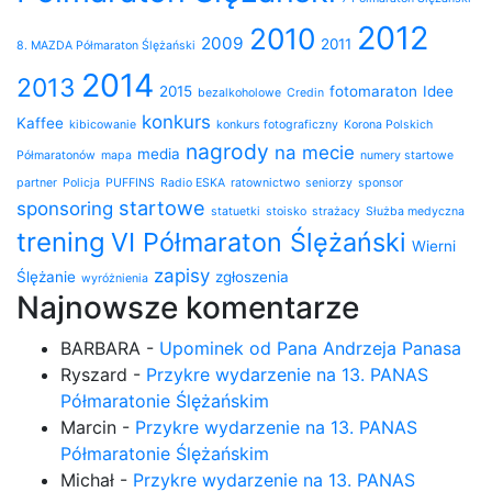
2012
2010
2009
2011
8. MAZDA Półmaraton Ślężański
2014
2013
2015
fotomaraton
Idee
bezalkoholowe
Credin
konkurs
Kaffee
kibicowanie
konkurs fotograficzny
Korona Polskich
nagrody
na mecie
media
Półmaratonów
mapa
numery startowe
partner
Policja
PUFFINS
Radio ESKA
ratownictwo
seniorzy
sponsor
startowe
sponsoring
statuetki
stoisko
strażacy
Służba medyczna
trening
VI Półmaraton Ślężański
Wierni
zapisy
Ślężanie
zgłoszenia
wyróżnienia
Najnowsze komentarze
BARBARA
-
Upominek od Pana Andrzeja Panasa
Ryszard
-
Przykre wydarzenie na 13. PANAS
Półmaratonie Ślężańskim
Marcin
-
Przykre wydarzenie na 13. PANAS
Półmaratonie Ślężańskim
Michał
-
Przykre wydarzenie na 13. PANAS