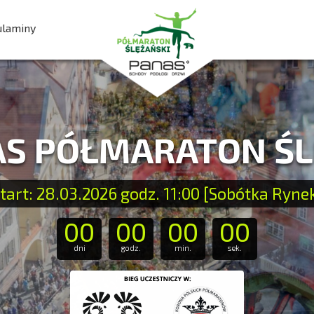
ulaminy
AS PÓŁMARATON Ś
tart: 28.03.2026 godz. 11:00 [Sobótka Ryne
00
00
00
00
dni
godz.
min.
sek.