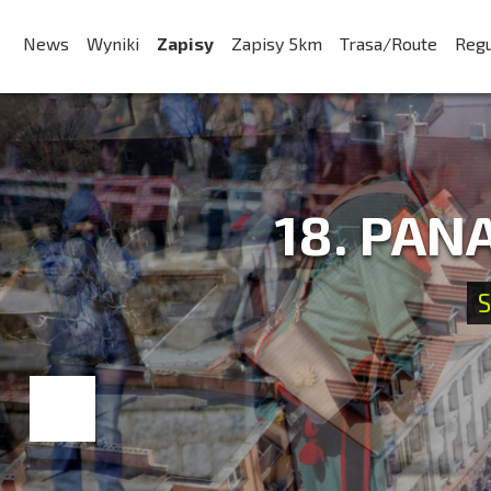
News
Wyniki
Zapisy
Zapisy 5km
Trasa/Route
Reg
18. PAN
S