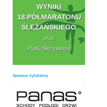
WYNIKI
18.PÓŁMARATONU
ŚLĘŻAŃSKIEGO
oraz
Piątki Ślężysława
Sponsor tytularny