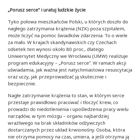
„Porusz serce” i uratuj ludzkie życie
Tyko połowa mieszkańców Polski, u których doszło do
nagłego zatrzymania krążenia (NZK) poza szpitalem,
może liczyć na pomoc świadków zdarzenia. To o wiele
za mało. W krajach skandynawskich czy Czechach
odsetek ten wynosi około 80 proc., dlatego
Uniwersytet Medyczny we Wrocławiu (UMW) realizuje
program edukacyjny – „Porusz serce”. W ramach akcji
uświadamia, jak ważna jest natychmiastowa resuscytacja
oraz uczy, jak przeprowadzać ją skutecznie i
bezpiecznie.
Nagłe zatrzymanie krążenia to stan, w którym serce
przestaje prawidłowo pracować i tłoczyć krew, co
prowadzi do niedotlenienia i upośledzenia pracy wielu
narządów, w tym mózgu – organu najbardziej
wrażliwego na brak składników odżywczych
dostarczanych przez układ krwionośny. Osoba, która
nie otrzyma pomocy na czas, umiera, a jeśli otrzyma ją