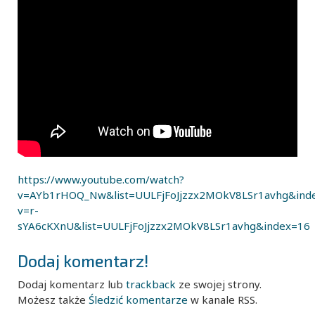
https://www.youtube.com/watch?
v=AYb1rHOQ_Nw&list=UULFjFoJjzzx2MOkV8LSr1avhg&ind
v=r-
sYA6cKXnU&list=UULFjFoJjzzx2MOkV8LSr1avhg&index=16
Dodaj komentarz!
Dodaj komentarz lub
trackback
ze swojej strony.
Możesz także
Śledzić komentarze
w kanale RSS.