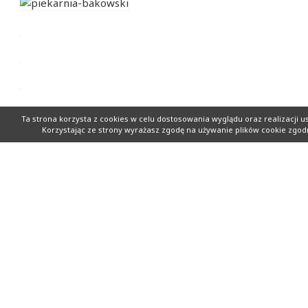
Ta strona korzysta z cookies
w celu dostosowania wyglądu oraz realizacji u
Korzystając ze strony wyrażasz zgodę na używanie plików cookie zgodn
PATRONI MEDIALNI
PARTNERZY