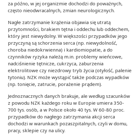
za późno, w jej organizmie dochodzi do poważnych,
często nieodwracalnych, zmian neurologicznych.
Nagłe zatrzymanie krążenia objawia się utratą
przytomności, brakiem tętna i oddechu lub oddechem,
który jest niewydolny. W większości przypadków jego
przyczyną są schorzenia serca (np. niewydolność,
choroba niedokrwienna) i kardiomiopatie, a do
czynników ryzyka należą m.in. problemy wieńcowe,
nadciśnienie tętnicze, cukrzyca, zaburzenia
elektrolitowe czy niezdrowy tryb życia (otyłość, palenie
tytoniu). NZK może wystąpić także podczas wypadków
(np. tonięcie, zatrucie, porażenie prądem).
Jednoznacznych danych brakuje, ale według szacunków
z powodu NZK każdego roku w Europie umiera 350-
700 tys. osób, a w Polsce około 40 tys. W 60-80 proc.
przypadków do nagłego zatrzymania akcji serca
dochodzi w warunkach pozaszpitalnych, czyli w domu,
pracy, sklepie czy na ulicy.