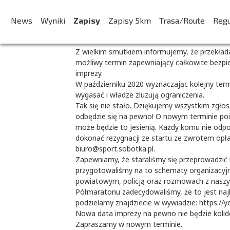
Przeniesienie term
News
Wyniki
Zapisy
Zapisy 5km
Trasa/Route
Reg
Z wielkim smutkiem informujemy, że przekła
możliwy termin zapewniający całkowite bezp
imprezy.
W październiku 2020 wyznaczając kolejny term
wygasać i władze zluzują ograniczenia.
Tak się nie stało. Dziękujemy wszystkim zgło
odbędzie się na pewno! O nowym terminie p
może będzie to jesienią. Każdy komu nie odpo
dokonać rezygnacji ze startu ze zwrotem opła
biuro@sport.sobotka.pl.
Zapewniamy, że staraliśmy się przeprowadzić 
przygotowaliśmy na to schematy organizacyjn
powiatowym, policją oraz rozmowach z naszy
Półmaratonu zadecydowaliśmy, że to jest naj
podzielamy znajdziecie w wywiadzie: https://
Nowa data imprezy na pewno nie będzie koli
Zapraszamy w nowym terminie.