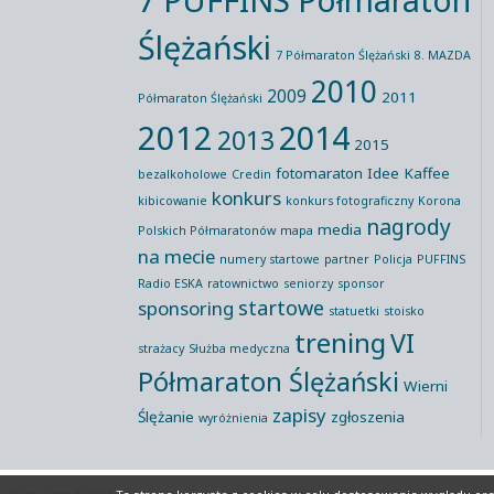
Ślężański
7 Półmaraton Ślężański
8. MAZDA
2010
2009
2011
Półmaraton Ślężański
2012
2014
2013
2015
fotomaraton
Idee Kaffee
bezalkoholowe
Credin
konkurs
kibicowanie
konkurs fotograficzny
Korona
nagrody
media
Polskich Półmaratonów
mapa
na mecie
numery startowe
partner
Policja
PUFFINS
Radio ESKA
ratownictwo
seniorzy
sponsor
startowe
sponsoring
statuetki
stoisko
trening
VI
strażacy
Służba medyczna
Półmaraton Ślężański
Wierni
zapisy
Ślężanie
zgłoszenia
wyróżnienia