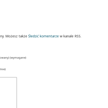
ony. Możesz także
Śledzić komentarze
w kanale RSS.
ikowany) (wymagane)
nie)