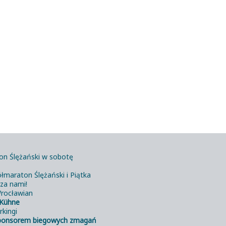
on Ślężański w sobotę
łmaraton Ślężański i Piątka
 za nami!
rocławian
Kühne
rkingi
ponsorem biegowych zmagań