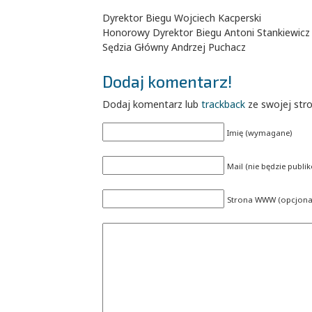
Dyrektor Biegu Wojciech Kacperski
Honorowy Dyrektor Biegu Antoni Stankiewicz
Sędzia Główny Andrzej Puchacz
Dodaj komentarz!
Dodaj komentarz lub
trackback
ze swojej str
Imię (wymagane)
Mail (nie będzie publ
Strona WWW (opcjonal