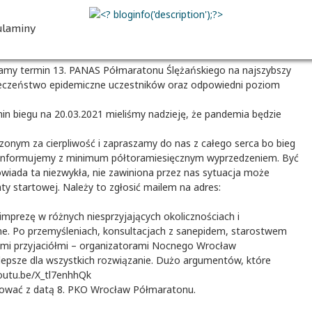
00
00
00
00
inu imprezy
dni
godz.
min.
sek.
ulaminy
damy termin 13. PANAS Półmaratonu Ślężańskiego na najszybszy
ZAPISZ SIĘ
ieczeństwo epidemiczne uczestników oraz odpowiedni poziom
in biegu na 20.03.2021 mieliśmy nadzieję, że pandemia będzie
szonym za cierpliwość i zapraszamy do nas z całego serca bo bieg
oinformujemy z minimum półtoramiesięcznym wyprzedzeniem. Być
wiada ta niezwykła, nie zawiniona przez nas sytuacja może
ty startowej. Należy to zgłosić mailem na adres:
imprezę w różnych niesprzyjających okolicznościach i
e. Po przemyśleniach, konsultacjach z sanepidem, starostwem
mi przyjaciółmi – organizatorami Nocnego Wrocław
lepsze dla wszystkich rozwiązanie. Dużo argumentów, które
youtu.be/X_tl7enhhQk
dować z datą 8. PKO Wrocław Półmaratonu.