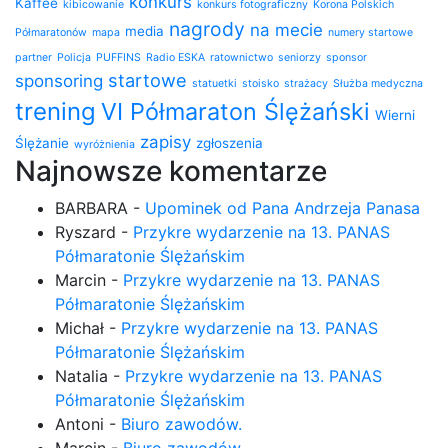
konkurs
Kaffee
kibicowanie
konkurs fotograficzny
Korona Polskich
nagrody
na mecie
media
Półmaratonów
mapa
numery startowe
partner
Policja
PUFFINS
Radio ESKA
ratownictwo
seniorzy
sponsor
startowe
sponsoring
statuetki
stoisko
strażacy
Służba medyczna
trening
VI Półmaraton Ślężański
Wierni
zapisy
Ślężanie
zgłoszenia
wyróżnienia
Najnowsze komentarze
BARBARA
-
Upominek od Pana Andrzeja Panasa
Ryszard
-
Przykre wydarzenie na 13. PANAS
Półmaratonie Ślężańskim
Marcin
-
Przykre wydarzenie na 13. PANAS
Półmaratonie Ślężańskim
Michał
-
Przykre wydarzenie na 13. PANAS
Półmaratonie Ślężańskim
Natalia
-
Przykre wydarzenie na 13. PANAS
Półmaratonie Ślężańskim
Antoni
-
Biuro zawodów.