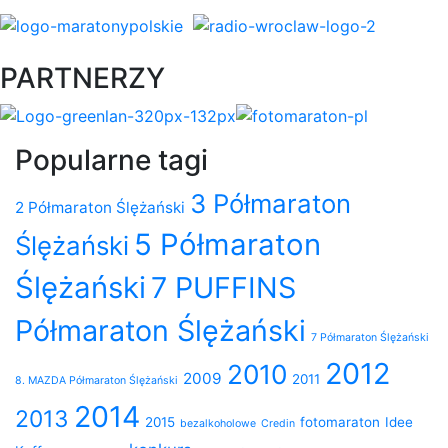
PARTNERZY
Popularne tagi
3 Półmaraton
2 Półmaraton Ślężański
5 Półmaraton
Ślężański
Ślężański
7 PUFFINS
Półmaraton Ślężański
7 Półmaraton Ślężański
2012
2010
2009
2011
8. MAZDA Półmaraton Ślężański
2014
2013
2015
fotomaraton
Idee
bezalkoholowe
Credin