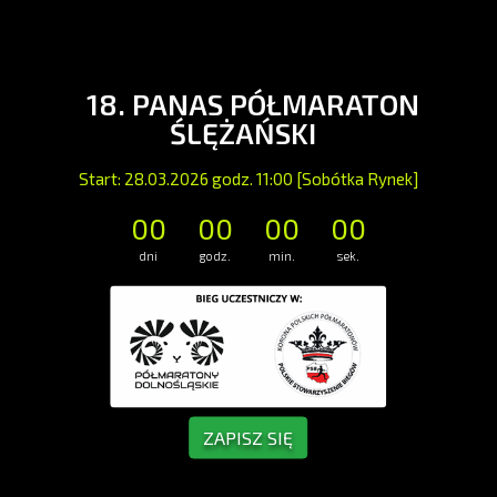
18. PANAS PÓŁMARATON
ŚLĘŻAŃSKI
Start: 28.03.2026 godz. 11:00 [Sobótka Rynek]
00
00
00
00
dni
godz.
min.
sek.
ZAPISZ SIĘ