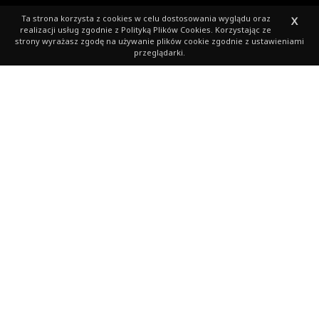
Ta strona korzysta z cookies
w celu dostosowania wyglądu oraz
X
realizacji usług zgodnie z
Polityką Plików Cookies
. Korzystając ze
strony wyrażasz zgodę na używanie plików cookie zgodnie z ustawieniami
przeglądarki.
Opłata startowego
Preferujemy opłatę ON-LINE, która jest zintegrowana z
formularzem zapisów.
Opłata on-line idzie z duchem nowoczesności i jest
bardziej dogodna dla zdecydowanej większości
zgłaszających się. Jest to też duże ułatwienie dla
obcokrajowców.
Od dawna jest to jedyna metoda dokonywania płatności
na dużych biegach (np. maraton w Berlinie).