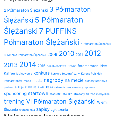
3 Półmaraton
2 Półmaraton Ślężański
5 Półmaraton
Ślężański
Ślężański
7 PUFFINS
Półmaraton Ślężański
7 Półmaraton Ślężański
2012
2010
2009
2011
8. MAZDA Półmaraton Ślężański
2014
2013
2015
fotomaraton
Idee
bezalkoholowe
Credin
konkurs
Kaffee
kibicowanie
konkurs fotograficzny
Korona Polskich
nagrody
na mecie
media
Półmaratonów
mapa
numery startowe
partner
Policja
PUFFINS
Radio ESKA
ratownictwo
seniorzy
sponsor
startowe
sponsoring
statuetki
stoisko
strażacy
Służba medyczna
trening
VI Półmaraton Ślężański
Wierni
zapisy
Ślężanie
zgłoszenia
wyróżnienia