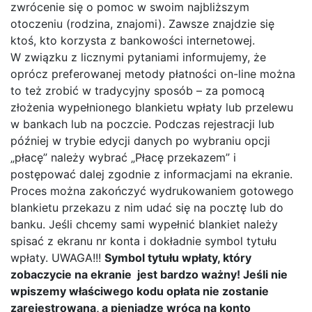
zwrócenie się o pomoc w swoim najbliższym
otoczeniu (rodzina, znajomi). Zawsze znajdzie się
ktoś, kto korzysta z bankowości internetowej.
W związku z licznymi pytaniami informujemy, że
oprócz preferowanej metody płatności on-line można
to też zrobić w tradycyjny sposób – za pomocą
złożenia wypełnionego blankietu wpłaty lub przelewu
w bankach lub na poczcie. Podczas rejestracji lub
później w trybie edycji danych po wybraniu opcji
„płacę” należy wybrać „Płacę przekazem” i
postępować dalej zgodnie z informacjami na ekranie.
Proces można zakończyć wydrukowaniem gotowego
blankietu przekazu z nim udać się na pocztę lub do
banku. Jeśli chcemy sami wypełnić blankiet należy
spisać z ekranu nr konta i dokładnie symbol tytułu
wpłaty. UWAGA!!!
Symbol tytułu wpłaty, który
zobaczycie na ekranie jest bardzo ważny! Jeśli nie
wpiszemy właściwego kodu opłata nie zostanie
zarejestrowana, a pieniądze wrócą na konto