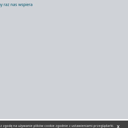
y raz nas wspiera
sz zgodę na używanie plików cookie zgodnie z ustawieniami przeglądarki.
X