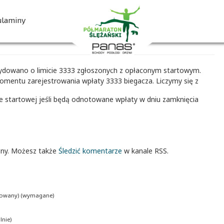
liście startowej (3154
ulaminy
ZAPISZ SIĘ
cydowano o limicie 3333 zgłoszonych z opłaconym startowym.
mentu zarejestrowania wpłaty 3333 biegacza. Liczymy się z
cie startowej jeśli będą odnotowane wpłaty w dniu zamknięcia
ony. Możesz także
Śledzić komentarze
w kanale RSS.
ikowany) (wymagane)
nie)