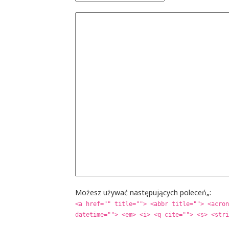
Możesz używać następujących poleceń„:
<a href="" title=""> <abbr title=""> <acron
datetime=""> <em> <i> <q cite=""> <s> <stri