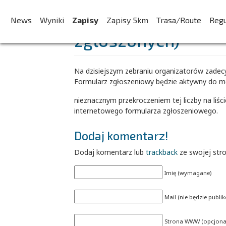
LIMIT 3333 osób na 
News
Wyniki
Zapisy
Zapisy 5km
Trasa/Route
Reg
zgłoszonych)
Na dzisiejszym zebraniu organizatorów zade
Formularz zgłoszeniowy będzie aktywny do mo
nieznacznym przekroczeniem tej liczby na liś
internetowego formularza zgłoszeniowego.
Dodaj komentarz!
Dodaj komentarz lub
trackback
ze swojej str
Imię (wymagane)
Mail (nie będzie publ
Strona WWW (opcjonal