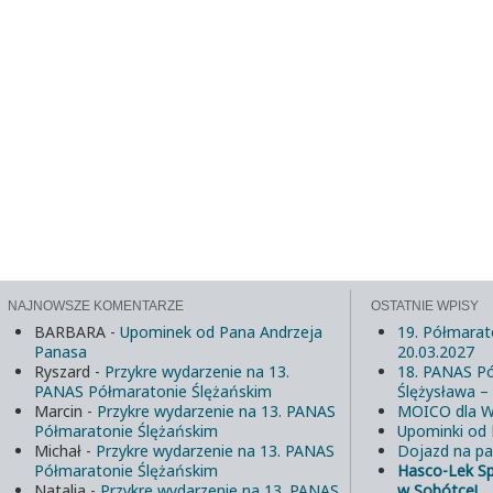
NAJNOWSZE KOMENTARZE
OSTATNIE WPISY
BARBARA
-
Upominek od Pana Andrzeja
19. Półmarat
Panasa
20.03.2027
Ryszard
-
Przykre wydarzenie na 13.
18. PANAS Pó
PANAS Półmaratonie Ślężańskim
Ślężysława –
Marcin
-
Przykre wydarzenie na 13. PANAS
MOICO dla W
Półmaratonie Ślężańskim
Upominki od
Michał
-
Przykre wydarzenie na 13. PANAS
Dojazd na pa
Półmaratonie Ślężańskim
Hasco-Lek S
Natalia
-
Przykre wydarzenie na 13. PANAS
w Sobótce!