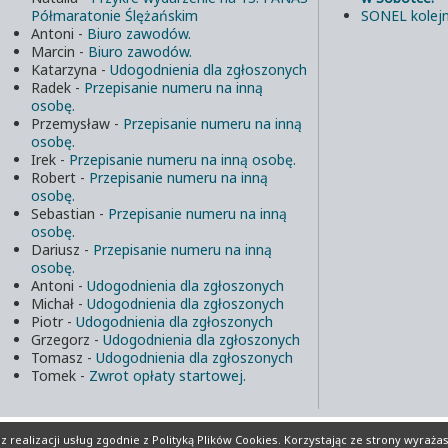
Półmaratonie Ślężańskim
SONEL kolejn
Antoni
-
Biuro zawodów.
Marcin
-
Biuro zawodów.
Katarzyna
-
Udogodnienia dla zgłoszonych
Radek
-
Przepisanie numeru na inną
osobę.
Przemysław
-
Przepisanie numeru na inną
osobę.
Irek
-
Przepisanie numeru na inną osobę.
Robert
-
Przepisanie numeru na inną
osobę.
Sebastian
-
Przepisanie numeru na inną
osobę.
Dariusz
-
Przepisanie numeru na inną
osobę.
Antoni
-
Udogodnienia dla zgłoszonych
Michał
-
Udogodnienia dla zgłoszonych
Piotr
-
Udogodnienia dla zgłoszonych
Grzegorz
-
Udogodnienia dla zgłoszonych
Tomasz
-
Udogodnienia dla zgłoszonych
Tomek
-
Zwrot opłaty startowej.
lików Cookies
Realizacja:
INFORD.eu
 realizacji usług zgodnie z
Polityką Plików Cookies
. Korzystając ze strony wyraża