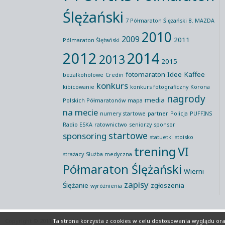
Ślężański
7 Półmaraton Ślężański
8. MAZDA
2010
2009
2011
Półmaraton Ślężański
2012
2014
2013
2015
fotomaraton
Idee Kaffee
bezalkoholowe
Credin
konkurs
kibicowanie
konkurs fotograficzny
Korona
nagrody
media
Polskich Półmaratonów
mapa
na mecie
numery startowe
partner
Policja
PUFFINS
Radio ESKA
ratownictwo
seniorzy
sponsor
startowe
sponsoring
statuetki
stoisko
trening
VI
strażacy
Służba medyczna
Półmaraton Ślężański
Wierni
zapisy
Ślężanie
zgłoszenia
wyróżnienia
Copyright © 2011-2026 All rights reserved
Półmaraton Ślężański
Polityka P
Ta strona korzysta z cookies
w celu dostosowania wyglądu oraz