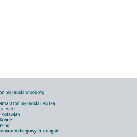
on Ślężański w sobotę
łmaraton Ślężański i Piątka
 za nami!
rocławian
Kühne
rkingi
ponsorem biegowych zmagań