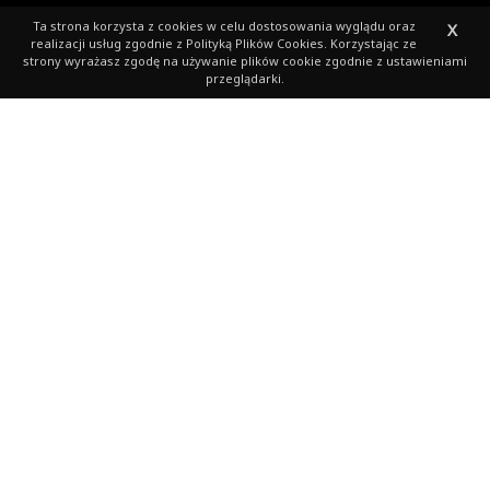
Ta strona korzysta z cookies
w celu dostosowania wyglądu oraz
X
realizacji usług zgodnie z
Polityką Plików Cookies
. Korzystając ze
strony wyrażasz zgodę na używanie plików cookie zgodnie z ustawieniami
przeglądarki.
Kubański konkurs z
Flamingo!!!
Biegacze i podróżnicy specjalnie dla Was szybki, łatwy i
przyjemny (jak udział w Półmaratonie Ślężańskim)
konkurs z Biurem Podróży Flamingo Travel.
Do wygrania 4 vouchery o wartości 1000 zł. każdy na
wspaniałą wyprawę na Kubę 🙂
Tak, tak, wystarczy wypełnić 3 zadania w terminie od