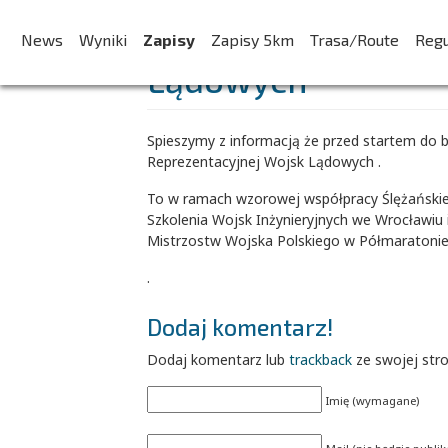
Koncert Orkiestry 
News
Wyniki
Zapisy
Zapisy 5km
Trasa/Route
Reg
Lądowych
Spieszymy z informacją że przed startem do b
Reprezentacyjnej Wojsk Lądowych .
To w ramach wzorowej współpracy Ślężańskieg
Szkolenia Wojsk Inżynieryjnych we Wrocławiu 
Mistrzostw Wojska Polskiego w Półmaratoni
.
Dodaj komentarz!
Dodaj komentarz lub
trackback
ze swojej str
Imię (wymagane)