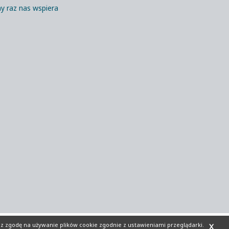
y raz nas wspiera
sz zgodę na używanie plików cookie zgodnie z ustawieniami przeglądarki.
X