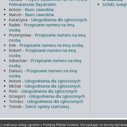
Półmaratonie Ślężańskim
SONEL kolejn
Antoni
-
Biuro zawodów.
Marcin
-
Biuro zawodów.
Katarzyna
-
Udogodnienia dla zgłoszonych
Radek
-
Przepisanie numeru na inną
osobę.
Przemysław
-
Przepisanie numeru na inną
osobę.
Irek
-
Przepisanie numeru na inną osobę.
Robert
-
Przepisanie numeru na inną
osobę.
Sebastian
-
Przepisanie numeru na inną
osobę.
Dariusz
-
Przepisanie numeru na inną
osobę.
Antoni
-
Udogodnienia dla zgłoszonych
Michał
-
Udogodnienia dla zgłoszonych
Piotr
-
Udogodnienia dla zgłoszonych
Grzegorz
-
Udogodnienia dla zgłoszonych
Tomasz
-
Udogodnienia dla zgłoszonych
Tomek
-
Zwrot opłaty startowej.
lików Cookies
Realizacja:
INFORD.eu
 realizacji usług zgodnie z
Polityką Plików Cookies
. Korzystając ze strony wyraża