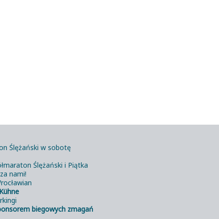
on Ślężański w sobotę
łmaraton Ślężański i Piątka
 za nami!
rocławian
Kühne
rkingi
ponsorem biegowych zmagań