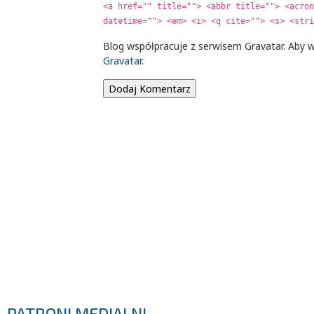
<a href="" title=""> <abbr title=""> <acron
datetime=""> <em> <i> <q cite=""> <s> <stri
Blog współpracuje z serwisem Gravatar. Aby w
Gravatar
.