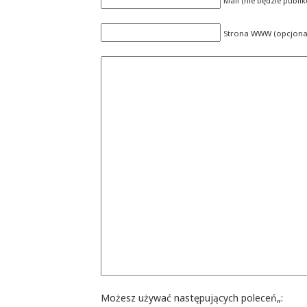
Mail (nie będzie publ
Strona WWW (opcjonal
Możesz używać następujących poleceń„: