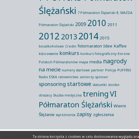
Ślężański
7 Półmaraton Ślężański
8. MAZDA
2010
2009
2011
Półmaraton Ślężański
2012
2014
2013
2015
fotomaraton
Idee Kaffee
bezalkoholowe
Credin
konkurs
kibicowanie
konkurs fotograficzny
Korona
nagrody
media
Polskich Półmaratonów
mapa
na mecie
numery startowe
partner
Policja
PUFFINS
Radio ESKA
ratownictwo
seniorzy
sponsor
startowe
sponsoring
statuetki
stoisko
trening
VI
strażacy
Służba medyczna
Półmaraton Ślężański
Wierni
zapisy
Ślężanie
zgłoszenia
wyróżnienia
Copyright © 2011-2026 All rights reserved
Półmaraton Ślężański
Polityka P
Ta strona korzysta z cookies
w celu dostosowania wyglądu oraz