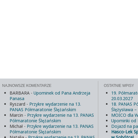
NAJNOWSZE KOMENTARZE
OSTATNIE WPISY
BARBARA
-
Upominek od Pana Andrzeja
19. Półmarat
Panasa
20.03.2027
Ryszard
-
Przykre wydarzenie na 13.
18. PANAS Pó
PANAS Półmaratonie Ślężańskim
Ślężysława –
Marcin
-
Przykre wydarzenie na 13. PANAS
MOICO dla W
Półmaratonie Ślężańskim
Upominki od
Michał
-
Przykre wydarzenie na 13. PANAS
Dojazd na pa
Półmaratonie Ślężańskim
Hasco-Lek S
Natalia
-
Przykre wydarzenie na 13. PANAS
w Sobótce!