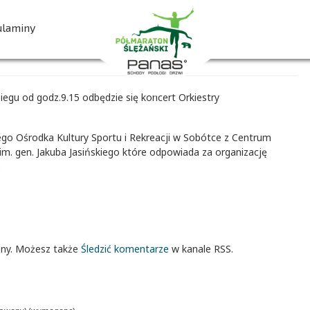
00
00
00
00
Reprezentacyjnej Wojsk
dni
godz.
min.
sek.
ulaminy
ZAPISZ SIĘ
iegu od godz.9.15 odbędzie się koncert Orkiestry
o Ośrodka Kultury Sportu i Rekreacji w Sobótce z Centrum
im. gen. Jakuba Jasińskiego które odpowiada za organizację
e
ony. Możesz także
Śledzić komentarze
w kanale RSS.