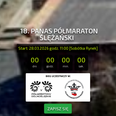
18. PANAS PÓŁMARATON
ŚLĘŻAŃSKI
Start: 28.03.2026 godz. 11:00 [Sobótka Rynek]
00
00
00
00
dni
godz.
min.
sek.
ZAPISZ SIĘ