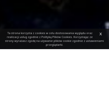
Ta strona korzysta z cookies
w celu dostosowania wyglądu oraz
X
realizacji usług zgodnie z
Polityką Plików Cookies
. Korzystając ze
strony wyrażasz zgodę na używanie plików cookie zgodnie z ustawieniami
przeglądarki.
Adrian Kostera gościem
specjalnym podczas 15.
Półmaratonu