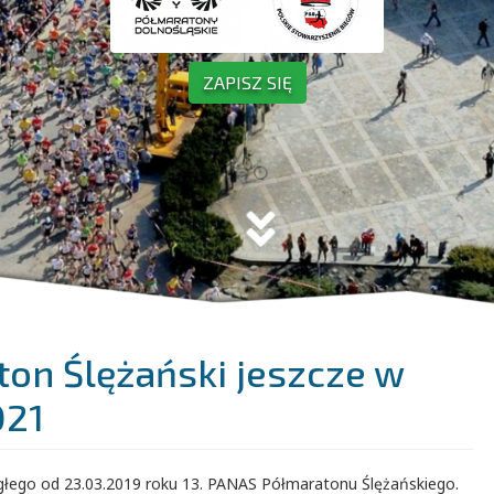
ZAPISZ SIĘ
on Ślężański jeszcze w
021
głego od 23.03.2019 roku 13. PANAS Półmaratonu Ślężańskiego.