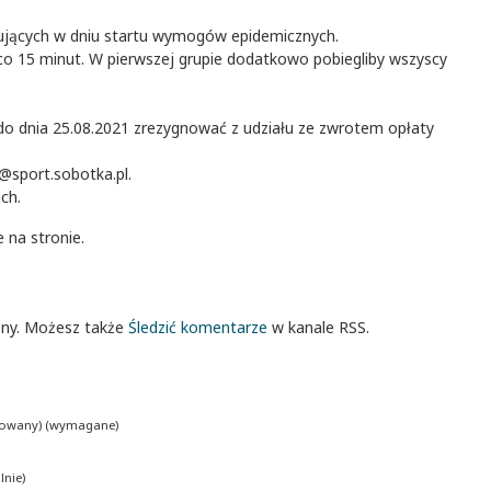
ujących w dniu startu wymogów epidemicznych.
 co 15 minut. W pierwszej grupie dodatkowo pobiegliby wszyscy
o dnia 25.08.2021 zrezygnować z udziału ze zwrotem opłaty
@sport.sobotka.pl.
ch.
 na stronie.
ony. Możesz także
Śledzić komentarze
w kanale RSS.
ikowany) (wymagane)
nie)