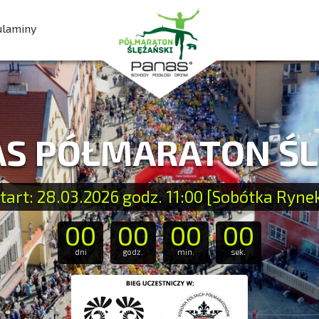
ulaminy
AS PÓŁMARATON Ś
tart: 28.03.2026 godz. 11:00 [Sobótka Ryne
00
00
00
00
dni
godz.
min.
sek.