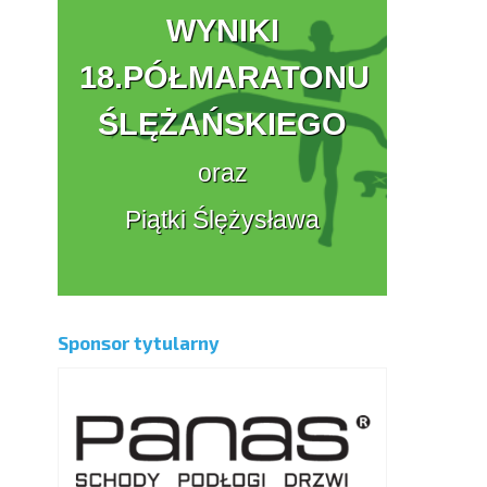
WYNIKI
18.PÓŁMARATONU
ŚLĘŻAŃSKIEGO
oraz
Piątki Ślężysława
Sponsor tytularny