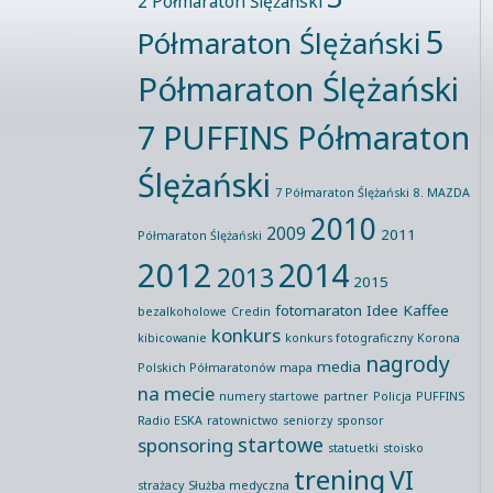
2 Półmaraton Ślężański
5
Półmaraton Ślężański
Półmaraton Ślężański
7 PUFFINS Półmaraton
Ślężański
7 Półmaraton Ślężański
8. MAZDA
2010
2009
2011
Półmaraton Ślężański
2012
2014
2013
2015
fotomaraton
Idee Kaffee
bezalkoholowe
Credin
konkurs
kibicowanie
konkurs fotograficzny
Korona
nagrody
media
Polskich Półmaratonów
mapa
na mecie
numery startowe
partner
Policja
PUFFINS
Radio ESKA
ratownictwo
seniorzy
sponsor
startowe
sponsoring
statuetki
stoisko
trening
VI
strażacy
Służba medyczna