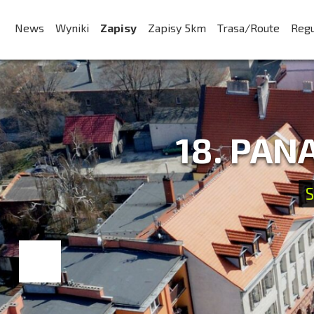
News
Wyniki
Zapisy
Zapisy 5km
Trasa/Route
Reg
18. PAN
S