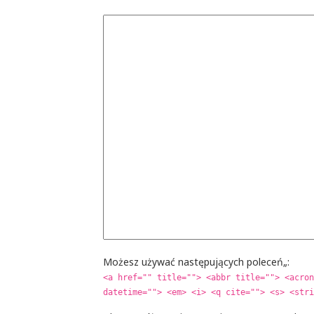
Możesz używać następujących poleceń„:
<a href="" title=""> <abbr title=""> <acron
datetime=""> <em> <i> <q cite=""> <s> <stri