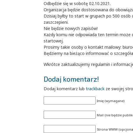
Odbędzie się w sobotę 02.10.2021.
Organizacja będzie dostosowana do obowiąz
Dzisiaj byłby to start w grupach po 500 osób
zaszczepieni.
Nie będzie nowych zapisów!
Każdy komu nie odpowiada ten termin może d
startowej.
Prosimy takie osoby o kontakt mailowy: biuro
Będziemy na bieżąco informować o szczegóła
Wkrótce zaktualizujemy regulamin i informacje
Dodaj komentarz!
Dodaj komentarz lub
trackback
ze swojej str
Imię (wymagane)
Mail (nie będzie publ
Strona WWW (opcjonal