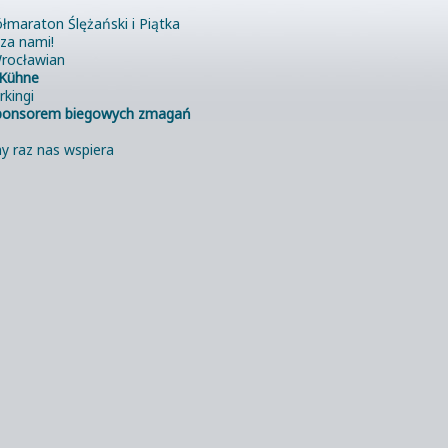
łmaraton Ślężański i Piątka
 za nami!
rocławian
Kühne
rkingi
ponsorem biegowych zmagań
y raz nas wspiera