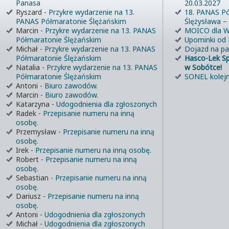
Panasa
20.03.2027
Ryszard
-
Przykre wydarzenie na 13.
18. PANAS Pó
PANAS Półmaratonie Ślężańskim
Ślężysława –
Marcin
-
Przykre wydarzenie na 13. PANAS
MOICO dla W
Półmaratonie Ślężańskim
Upominki od
Michał
-
Przykre wydarzenie na 13. PANAS
Dojazd na pa
Półmaratonie Ślężańskim
Hasco-Lek S
Natalia
-
Przykre wydarzenie na 13. PANAS
w Sobótce!
Półmaratonie Ślężańskim
SONEL kolejn
Antoni
-
Biuro zawodów.
Marcin
-
Biuro zawodów.
Katarzyna
-
Udogodnienia dla zgłoszonych
Radek
-
Przepisanie numeru na inną
osobę.
Przemysław
-
Przepisanie numeru na inną
osobę.
Irek
-
Przepisanie numeru na inną osobę.
Robert
-
Przepisanie numeru na inną
osobę.
Sebastian
-
Przepisanie numeru na inną
osobę.
Dariusz
-
Przepisanie numeru na inną
osobę.
Antoni
-
Udogodnienia dla zgłoszonych
Michał
-
Udogodnienia dla zgłoszonych