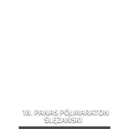
18. PANAS PÓŁMARATON
ŚLĘŻAŃSKI