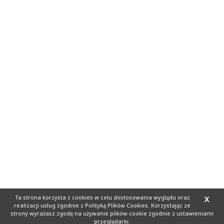
Ta strona korzysta z cookies
w celu dostosowania wyglądu oraz
X
realizacji usług zgodnie z
Polityką Plików Cookies
. Korzystając ze
strony wyrażasz zgodę na używanie plików cookie zgodnie z ustawieniami
przeglądarki.